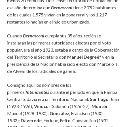
menos 20 comunas. Del Censo Territorial de Población de
ese año determina que
Bernasconi
tiene 2.792 habitantes
de los cuales 1.575 vivían en la zona rural y los 1.217
restantes lo hacían en el núcleo urbanizado.
Cuando
Bernasconi
cumpla sus 35 años, recién se
instalarán las primeras autoridades electas por el voto
popular, era el año 1923, estaba a cargo de la Gobernación
del Territorio el Secretario don
Manuel Degreéf
y en la
presidencia de la Nación había sido electo don Marcelo T.
de Alvear de los radicales de galera.
Consigno aquí los nombres de los
primeros
Intendentes
durante el período en que la Pampa
Central todavía era un Territorio Nacional:
Santiago
, Juan
(1923-1926);
Vinocur
, Salomón (1926-27);
Montón
,
Manuel (1928-1930);
González
, Francisco (1930-
1932);
Daverede
, Enrique,
Feito
, Constantino (1932-