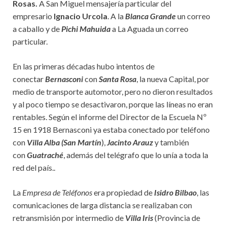
Rosas.
A San Miguel mensajería particular del
empresario
Ignacio Urcola
. A la
Blanca Grande
un correo
a caballo y de
Pichi Mahuida
a La Aguada un correo
particular.
En las primeras décadas hubo intentos de
conectar
Bernasconi
con
Santa Rosa
, la nueva Capital, por
medio de transporte automotor, pero no dieron resultados
y al poco tiempo se desactivaron, porque las líneas no eran
rentables. Según el informe del Director de la Escuela Nº
15 en 1918 Bernasconi ya estaba conectado por teléfono
con
Villa Alba (San Martín
),
Jacinto Arauz
y también
con
Guatraché
, además del telégrafo que lo unía a toda la
red del país..
La
Empresa de Teléfonos
era propiedad de
Isidro Bilbao
, las
comunicaciones de larga distancia se realizaban con
retransmisión por intermedio de
Villa Iris
(Provincia de