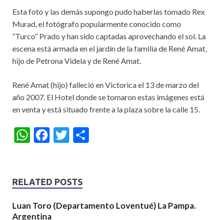
Esta foto y las demás supongo pudo haberlas tomado Rex
Murad, el fotógrafo popularmente conocido como
“Turco” Prado y han sido captadas aprovechando el sol. La
escena está armada en el jardín de la familia de René Amat,
hijo de Petrona Videla y de René Amat.
René Amat (hijo) falleció en Victorica el 13 de marzo del
año 2007. El Hotel donde se tomaron estas imágenes está
en venta y está situado frente a la plaza sobre la calle 15.
W
F
T
S
h
ac
w
h
at
e
itt
ar
s
b
er
e
RELATED POSTS
A
o
Luan Toro (Departamento Loventué) La Pampa.
p
o
Argentina