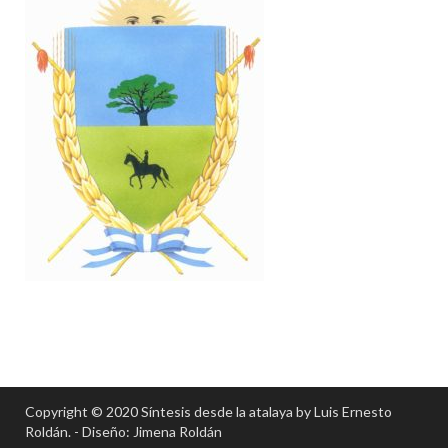
Copyright © 2020 Síntesis desde la atalaya by Luis Ernesto
Roldán. - Diseño: Jimena Roldán