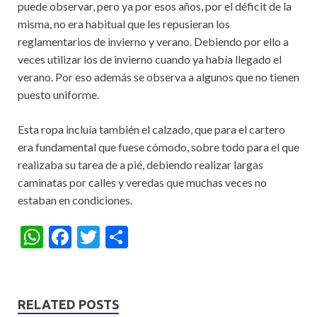
puede observar, pero ya por esos años, por el déficit de la
misma, no era habitual que les repusieran los
reglamentarios de invierno y verano. Debiendo por ello a
veces utilizar los de invierno cuando ya había llegado el
verano. Por eso además se observa a algunos que no tienen
puesto uniforme.
Esta ropa incluía también el calzado, que para el cartero
era fundamental que fuese cómodo, sobre todo para el que
realizaba su tarea de a pié, debiendo realizar largas
caminatas por calles y veredas que muchas veces no
estaban en condiciones.
W
F
T
S
h
ac
w
h
at
e
itt
ar
s
b
er
e
RELATED POSTS