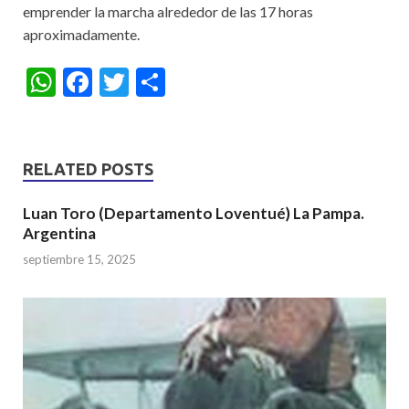
emprender la marcha alrededor de las 17 horas
aproximadamente.
W
F
T
S
h
ac
w
h
at
e
itt
ar
s
b
er
e
RELATED POSTS
A
o
Luan Toro (Departamento Loventué) La Pampa.
p
o
Argentina
p
k
septiembre 15, 2025