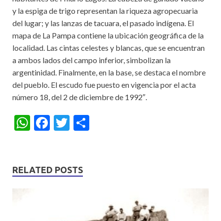
y la espiga de trigo representan la riqueza agropecuaria
del lugar; y las lanzas de tacuara, el pasado indígena. El
mapa de La Pampa contiene la ubicación geográfica de la
localidad. Las cintas celestes y blancas, que se encuentran
a ambos lados del campo inferior, simbolizan la
argentinidad. Finalmente, en la base, se destaca el nombre
del pueblo. El escudo fue puesto en vigencia por el acta
número 18, del 2 de diciembre de 1992″.
W
F
T
S
h
ac
w
h
at
e
itt
ar
s
b
er
e
RELATED POSTS
A
o
p
o
p
k