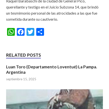
Raquel Barabaschi de la ciudad de General Pico,
querellante y testigo en el Juicio Subzona 14, que brindó
un tesmimonio personal de las atrocidades a las que fue
sometida durante su cautiverio.
W
F
T
S
h
ac
w
h
at
e
itt
ar
s
b
er
e
RELATED POSTS
A
o
Luan Toro (Departamento Loventué) La Pampa.
p
o
Argentina
p
k
septiembre 15, 2025