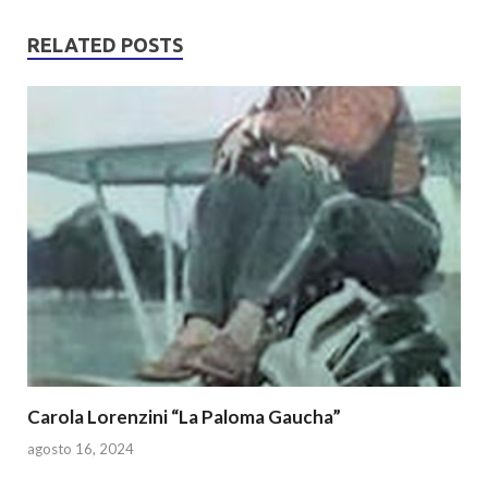
at
e
itt
ar
s
b
er
e
RELATED POSTS
A
o
p
o
p
k
Carola Lorenzini “La Paloma Gaucha”
agosto 16, 2024