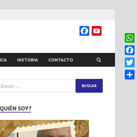
Facebook
YouTub
Channel
What
Face
ICA
HISTORIA
CONTACTO
Twitt
Share
¿QUIÉN SOY?