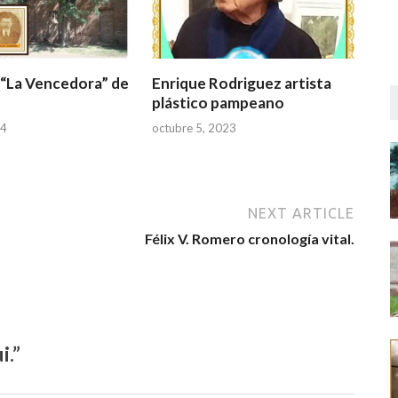
 “La Vencedora” de
Enrique Rodriguez artista
plástico pampeano
24
octubre 5, 2023
NEXT ARTICLE
Félix V. Romero cronología vital.
i.”