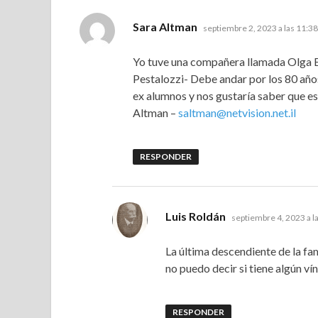
dice:
Sara Altman
septiembre 2, 2023 a las 11:3
Yo tuve una compañera llamada Olga B
Pestalozzi- Debe andar por los 80 añ
ex alumnos y nos gustaría saber que
Altman –
saltman@netvision.net.il
RESPONDER
dice:
Luis Roldán
septiembre 4, 2023 a l
La última descendiente de la fa
no puedo decir si tiene algún ví
RESPONDER