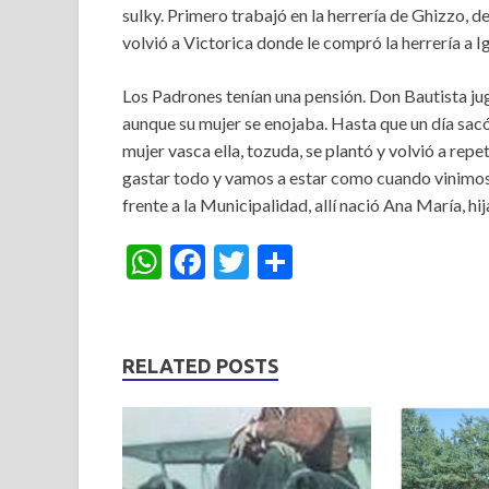
sulky. Primero trabajó en la herrería de Ghizzo, 
volvió a Victorica donde le compró la herrería a 
Los Padrones tenían una pensión. Don Bautista jug
aunque su mujer se enojaba. Hasta que un día sacó
mujer vasca ella, tozuda, se plantó y volvió a repe
gastar todo y vamos a estar como cuando vinimos”
frente a la Municipalidad, allí nació Ana María, hi
W
F
T
S
h
ac
w
h
at
e
itt
ar
s
b
er
e
RELATED POSTS
A
o
p
o
p
k