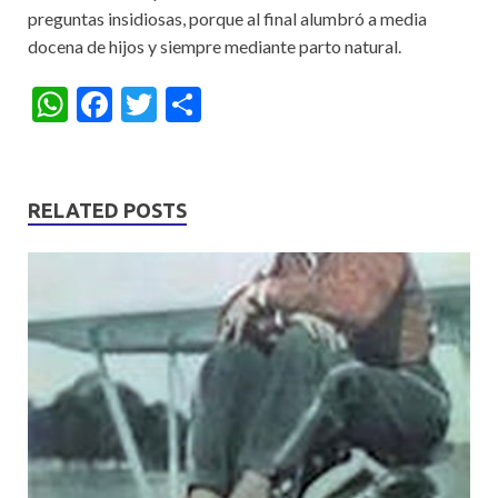
preguntas insidiosas, porque al final alumbró a media
docena de hijos y siempre mediante parto natural.
W
F
T
S
h
ac
w
h
at
e
itt
ar
s
b
er
e
RELATED POSTS
A
o
p
o
p
k