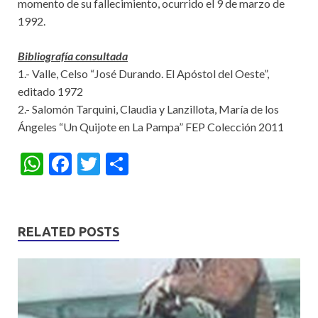
momento de su fallecimiento, ocurrido el 9 de marzo de
1992.
Bibliografía consultada
1.- Valle, Celso “José Durando. El Apóstol del Oeste”,
editado 1972
2.- Salomón Tarquini, Claudia y Lanzillota, María de los
Ángeles “Un Quijote en La Pampa” FEP Colección 2011
W
F
T
S
h
ac
w
h
at
e
itt
ar
s
b
er
e
RELATED POSTS
A
o
p
o
p
k