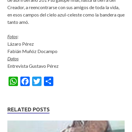
Creador, a reencontrarse con sus amigos de toda la vida,
en esos campos del cielo azul-celeste como la bandera que
tanto amó.
Fotos
:
Lázaro Pérez
Fabián Muñóz Docampo
Datos
Entrevista Gustavo Pérez
W
F
T
S
h
ac
w
h
at
e
itt
ar
s
b
er
e
RELATED POSTS
A
o
p
o