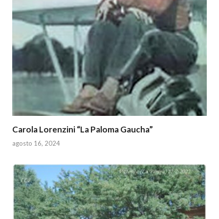
p
k
Carola Lorenzini “La Paloma Gaucha”
agosto 16, 2024