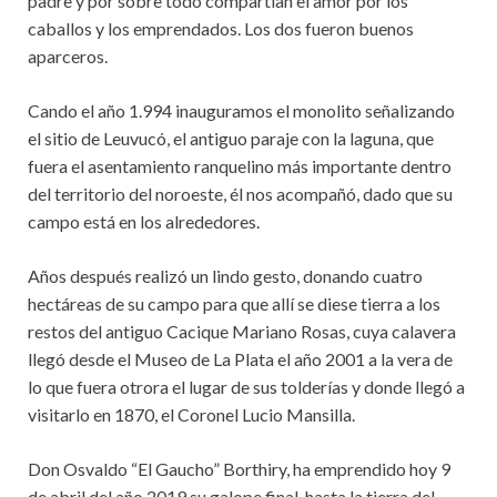
padre y por sobre todo compartían el amor por los
caballos y los emprendados. Los dos fueron buenos
aparceros.
Cando el año 1.994 inauguramos el monolito señalizando
el sitio de Leuvucó, el antiguo paraje con la laguna, que
fuera el asentamiento ranquelino más importante dentro
del territorio del noroeste, él nos acompañó, dado que su
campo está en los alrededores.
Años después realizó un lindo gesto, donando cuatro
hectáreas de su campo para que allí se diese tierra a los
restos del antiguo Cacique Mariano Rosas, cuya calavera
llegó desde el Museo de La Plata el año 2001 a la vera de
lo que fuera otrora el lugar de sus tolderías y donde llegó a
visitarlo en 1870, el Coronel Lucio Mansilla.
Don Osvaldo “El Gaucho” Borthiry, ha emprendido hoy 9
de abril del año 2019 su galope final, hasta la tierra del