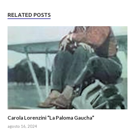
at
e
itt
ar
s
b
er
e
RELATED POSTS
A
o
p
o
p
k
Carola Lorenzini “La Paloma Gaucha”
agosto 16, 2024