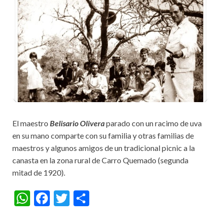
El maestro
Belisario Olivera
parado con un racimo de uva
en su mano comparte con su familia y otras familias de
maestros y algunos amigos de un tradicional picnic a la
canasta en la zona rural de Carro Quemado (segunda
mitad de 1920).
W
F
T
S
h
ac
w
h