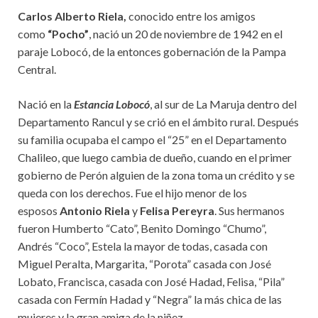
Carlos Alberto Riela,
conocido entre los amigos
como
“Pocho”
, nació un 20 de noviembre de 1942 en el
paraje Lobocó, de la entonces gobernación de la Pampa
Central.
Nació en la
Estancia Lobocó
, al sur de La Maruja dentro del
Departamento Rancul y se crió en el ámbito rural. Después
su familia ocupaba el campo el “25” en el Departamento
Chalileo, que luego cambia de dueño, cuando en el primer
gobierno de Perón alguien de la zona toma un crédito y se
queda con los derechos. Fue el hijo menor de los
esposos
Antonio Riela
y
Felisa Pereyra
. Sus hermanos
fueron Humberto “Cato”, Benito Domingo “Chumo”,
Andrés “Coco”, Estela la mayor de todas, casada con
Miguel Peralta, Margarita, “Porota” casada con José
Lobato, Francisca, casada con José Hadad, Felisa, “Pila”
casada con Fermín Hadad y “Negra” la más chica de las
mujeres y la gran amiga de la niñez.