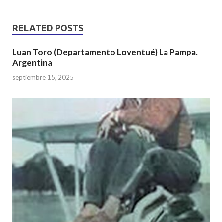
at
e
itt
ar
s
b
er
e
RELATED POSTS
A
o
Luan Toro (Departamento Loventué) La Pampa.
p
o
Argentina
p
k
septiembre 15, 2025