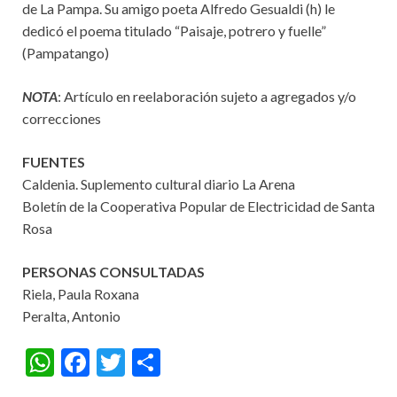
de La Pampa. Su amigo poeta Alfredo Gesualdi (h) le
dedicó el poema titulado “Paisaje, potrero y fuelle”
(Pampatango)
NOTA
: Artículo en reelaboración sujeto a agregados y/o
correcciones
FUENTES
Caldenia. Suplemento cultural diario La Arena
Boletín de la Cooperativa Popular de Electricidad de Santa
Rosa
PERSONAS CONSULTADAS
Riela, Paula Roxana
Peralta, Antonio
W
F
T
S
h
ac
w
h