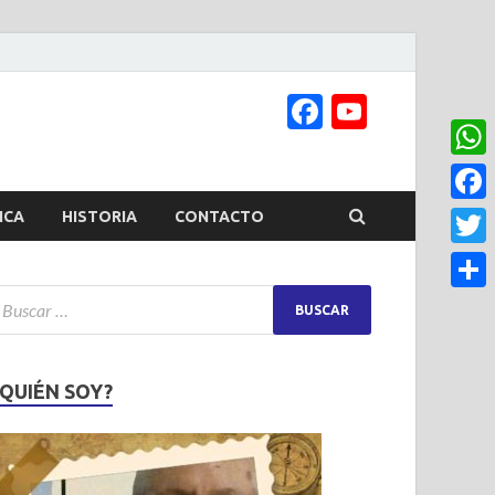
Facebook
YouTub
Channel
What
Face
ICA
HISTORIA
CONTACTO
Twitt
Share
¿QUIÉN SOY?