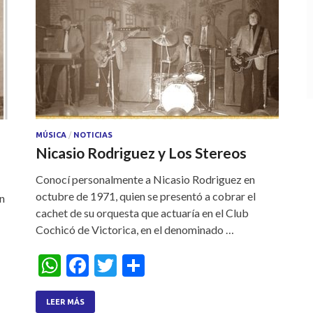
MÚSICA
/
NOTICIAS
Nicasio Rodriguez y Los Stereos
Conocí personalmente a Nicasio Rodriguez en
octubre de 1971, quien se presentó a cobrar el
n
cachet de su orquesta que actuaría en el Club
Cochicó de Victorica, en el denominado …
W
F
T
S
h
ac
w
h
at
e
itt
ar
LEER MÁS