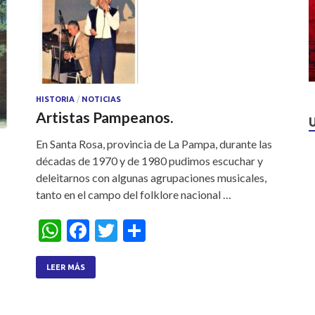
p
o
p
k
HISTORIA
/
NOTICIAS
Artistas Pampeanos.
En Santa Rosa, provincia de La Pampa, durante las
décadas de 1970 y de 1980 pudimos escuchar y
deleitarnos con algunas agrupaciones musicales,
tanto en el campo del folklore nacional …
W
F
T
S
h
ac
w
h
at
e
itt
ar
LEER MÁS
s
b
er
e