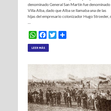
denominado General San Martín fue denominado
Villa Alba, dado que Alba se llamaba una de las
hijas del empresario colonizador Hugo Stroeder, 
…
W
F
T
S
h
ac
w
h
at
e
itt
ar
LEER MÁS
s
b
er
e
A
o
p
o
p
k