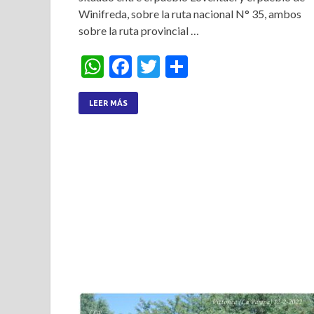
Winifreda, sobre la ruta nacional N° 35, ambos
sobre la ruta provincial …
W
F
T
S
h
ac
w
h
at
e
itt
ar
LEER MÁS
s
b
er
e
A
o
p
o
p
k