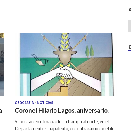
A
o
p
o
p
k
GEOGRAFÍA
/
NOTICIAS
a
Coronel Hilario Lagos, aniversario.
Si buscan en el mapa de La Pampa al norte, en el
Departamento Chapaleufú, encontrarán un pueblo