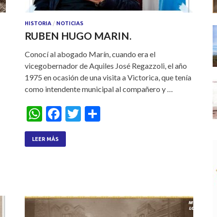
HISTORIA
/
NOTICIAS
RUBEN HUGO MARIN.
Conocí al abogado Marín, cuando era el
vicegobernador de Aquiles José Regazzoli, el año
1975 en ocasión de una visita a Victorica, que tenía
como intendente municipal al compañero y …
W
F
T
S
h
ac
w
h
at
e
itt
ar
LEER MÁS
s
b
er
e
A
o
p
o
p
k