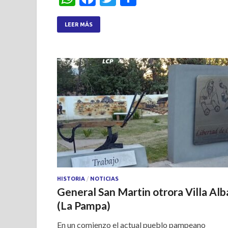
h
ac
w
h
at
e
itt
ar
LEER MÁS
s
b
er
e
A
o
p
o
p
k
HISTORIA
/
NOTICIAS
General San Martin otrora Villa Alb
(La Pampa)
En un comienzo el actual pueblo pampeano