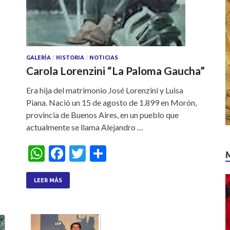
GALERÍA
/
HISTORIA
/
NOTICIAS
Carola Lorenzini “La Paloma Gaucha”
Era hija del matrimonio José Lorenzini y Luisa
Piana. Nació un 15 de agosto de 1.899 en Morón,
provincia de Buenos Aires, en un pueblo que
actualmente se llama Alejandro …
W
F
T
S
h
ac
w
h
at
e
itt
ar
LEER MÁS
s
b
er
e
A
o