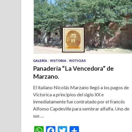
GALERÍA
/
HISTORIA
/
NOTICIAS
Panadería “La Vencedora” de
Marzano.
El italiano Nicolás Marzano llegó a los pagos de
Victorica a principios del siglo XX e
inmediatamente fue contratado por el francés
Alfonso Capdeville para sembrar alfalfa. Uno de
sus …
W
F
T
S