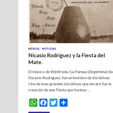
p
k
MÚSICA
/
NOTICIAS
Nicasio Rodriguez y la Fiesta del
Mate.
El músico de Winifreda /La Pampa (Argentina) do
Nicasio Rodriguez, fue un hombre de iniciativas.
Una de esas grandes iniciativas que encaró fue la
creación de una Fiesta que tuviese …
W
F
T
S
h
ac
w
h