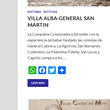
HISTORIA
/
NOTICIAS
VILLA ALBA-GENERAL SAN
MARTIN
La Compañía Colonizadora Stroeder con la
experiencia de haber fundado las colonias de
General Cabrera, La Agrícola, San Bernardo,
Columbos, La Palestina, Fidelia, San Lucas y
Caprivi, compra a los …
W
F
T
S
h
ac
w
h
at
e
itt
ar
LEER MÁS
s
b
er
e
A
o
p
o