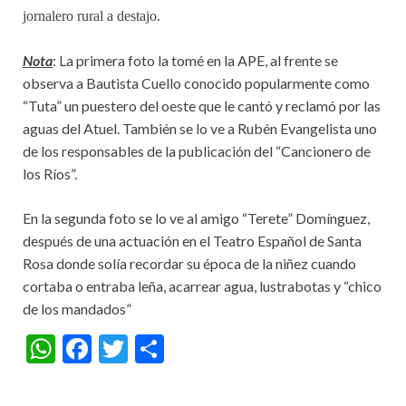
jornalero rural a destajo.
Nota
: La primera foto la tomé en la APE, al frente se
observa a Bautista Cuello conocido popularmente como
“Tuta” un puestero del oeste que le cantó y reclamó por las
aguas del Atuel. También se lo ve a Rubén Evangelista uno
de los responsables de la publicación del “Cancionero de
los Ríos”.
En la segunda foto se lo ve al amigo “Terete” Domínguez,
después de una actuación en el Teatro Español de Santa
Rosa donde solía recordar su época de la niñez cuando
cortaba o entraba leña, acarrear agua, lustrabotas y “chico
de los mandados”
W
F
T
S
h
ac
w
h