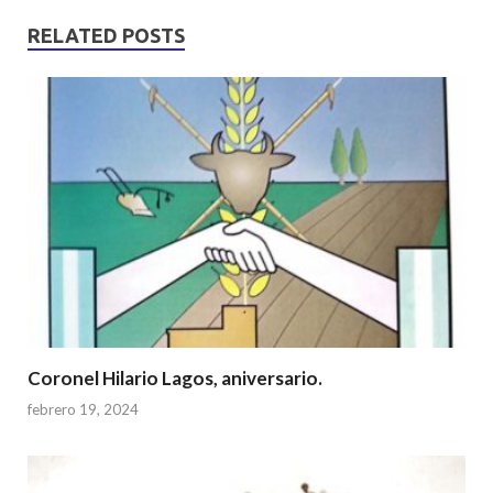
at
e
itt
ar
s
b
er
e
RELATED POSTS
A
o
p
o
p
k
Coronel Hilario Lagos, aniversario.
febrero 19, 2024