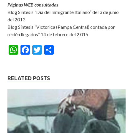
Páginas WEB consultadas
Blog Síntesis “Día del Inmigrante Italiano” del 3 de junio
del 2013
Blog Síntesis “Victorica (Pampa Central) contada por
recién llegados” 14 de febrero del 2.015
W
F
T
S
h
ac
w
h
at
e
itt
ar
s
b
er
e
RELATED POSTS
A
o
p
o
p
k