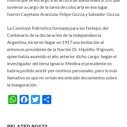
tuvieron a cargo de la tarea de colocarla en ese lugar
fueron Cayetano Aranzula, Felipe Gozza y Salvador Gozza.
La Comisión Patriótica formada para los festejos del
Centenario de la declaración de la Independencia
Argentina, hicieron llegar en 1917 una invitación al
entonces presidente de la Nación Dr. Hipólito Yrigoyen,
quien había asumido el año anterior dicho cargo. Según el
investigador del tema Ignacio Medina el presidente no
habría podido asistir por motivos personales, pero lo más
llamativo es que no se han encontrado documentos sobre
la inauguración.
W
F
T
S
h
ac
w
h
at
e
itt
ar
s
b
er
e
RELATED POSTS