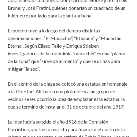
Cía, sociedad compuesta por el propio Moore junto a Luis
Brunel y José Fratini, quienes donarían un cuadrado de un
kilómetro por lado para la planta urbana.
El pueblo tuvo a lo largo del tiempo distintas
denominaciones: “El Macachín”, “El Sauce” y “Macachín
Eterno”. Según Eliseo Tello y Enrique Stieben
investigadores de la toponimia “macachín” es una “planta
de la zona”, que “sirve de alimento” y que se utiliza para
mitigar “la sed”.
En el centro de la plaza se colocó una estatua en homenaje
a la Libertad. Allí había una pirámide y a un grupo de
vecinos se les ocurrió la idea de emplazar esta estatua, la
que se terminó de instalar el 31 de octubre del año 1917.
La idea había surgido el año 1916 de la Comisión
Patriótica, que lanzó una rifa para financiar el costo de la
misma que se encargo a un artista de Bahía Blanca. Los que