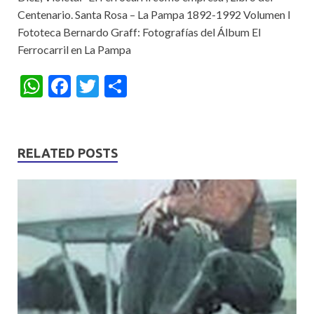
Centenario. Santa Rosa – La Pampa 1892-1992 Volumen I
Fototeca Bernardo Graff: Fotografías del Álbum El
Ferrocarril en La Pampa
W
F
T
S
h
ac
w
h
at
e
itt
ar
s
b
er
e
RELATED POSTS
A
o
p
o
p
k