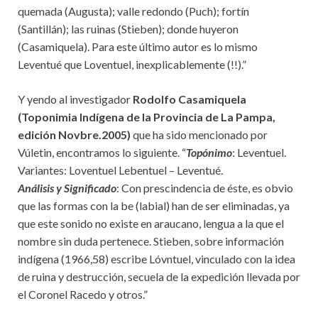
quemada (Augusta); valle redondo (Puch); fortín
(Santillán); las ruinas (Stieben); donde huyeron
(Casamiquela). Para este último autor es lo mismo
Leventué que Loventuel, inexplicablemente (!!).”
Y yendo al investigador
Rodolfo Casamiquela
(Toponimia Indígena de la Provincia de La Pampa,
edición Novbre.2005)
que ha sido mencionado por
Vúletin, encontramos lo siguiente. “
Topónimo
: Leventuel.
Variantes: Loventuel Lebentuel – Leventué.
Análisis y Significado
: Con prescindencia de éste, es obvio
que las formas con la be (labial) han de ser eliminadas, ya
que este sonido no existe en araucano, lengua a la que el
nombre sin duda pertenece. Stieben, sobre información
indígena (1966,58) escribe Lóvntuel, vinculado con la idea
de ruina y destrucción, secuela de la expedición llevada por
el Coronel Racedo y otros.”