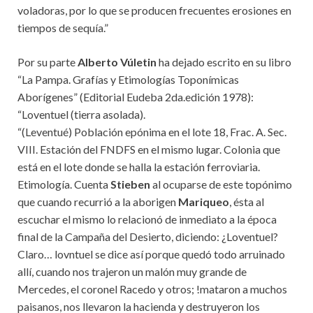
voladoras, por lo que se producen frecuentes erosiones en
tiempos de sequía.”
Por su parte
Alberto Vúletin
ha dejado escrito en su libro
“La Pampa. Grafías y Etimologías Toponímicas
Aborígenes” (Editorial Eudeba 2da.edición 1978):
“Loventuel (tierra asolada).
“(Leventué) Población epónima en el lote 18, Frac. A. Sec.
VIII. Estación del FNDFS en el mismo lugar. Colonia que
está en el lote donde se halla la estación ferroviaria.
Etimología. Cuenta
Stieben
al ocuparse de este topónimo
que cuando recurrió a la aborigen
Mariqueo
, ésta al
escuchar el mismo lo relacionó de inmediato a la época
final de la Campaña del Desierto, diciendo: ¿Loventuel?
Claro… lovntuel se dice así porque quedó todo arruinado
allí, cuando nos trajeron un malón muy grande de
Mercedes, el coronel Racedo y otros; !mataron a muchos
paisanos, nos llevaron la hacienda y destruyeron los