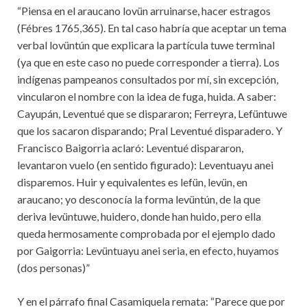
“Piensa en el araucano lovün arruinarse, hacer estragos
(Fébres 1765,365). En tal caso habría que aceptar un tema
verbal lovüntún que explicara la partícula tuwe terminal
(ya que en este caso no puede corresponder a tierra). Los
indígenas pampeanos consultados por mí, sin excepción,
vincularon el nombre con la idea de fuga, huida. A saber:
Cayupán, Leventué que se dispararon; Ferreyra, Lefüntuwe
que los sacaron disparando; Pral Leventué disparadero. Y
Francisco Baigorria aclaró: Leventué dispararon,
levantaron vuelo (en sentido figurado): Leventuayu anei
disparemos. Huir y equivalentes es lefün, levün, en
araucano; yo desconocía la forma levüntún, de la que
deriva levüntuwe, huidero, donde han huido, pero ella
queda hermosamente comprobada por el ejemplo dado
por Gaigorria: Levüntuayu anei seria, en efecto, huyamos
(dos personas)”
Y en el párrafo final Casamiquela remata: “Parece que por