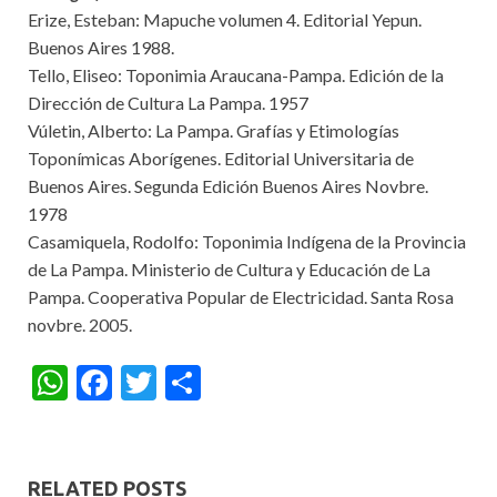
Erize, Esteban: Mapuche volumen 4. Editorial Yepun.
Buenos Aires 1988.
Tello, Eliseo: Toponimia Araucana-Pampa. Edición de la
Dirección de Cultura La Pampa. 1957
Vúletin, Alberto: La Pampa. Grafías y Etimologías
Toponímicas Aborígenes. Editorial Universitaria de
Buenos Aires. Segunda Edición Buenos Aires Novbre.
1978
Casamiquela, Rodolfo: Toponimia Indígena de la Provincia
de La Pampa. Ministerio de Cultura y Educación de La
Pampa. Cooperativa Popular de Electricidad. Santa Rosa
novbre. 2005.
W
F
T
S
h
ac
w
h
at
e
itt
ar
s
b
er
e
RELATED POSTS