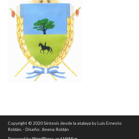
Copyright © 2020 Síntesis desde la atalaya by Luis Ernesto
Roldán. - Diseño: Jimena Roldán
Powered by
WordPress
and
HitMag
.