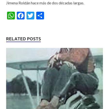
Jimena Roldán hace más de dos décadas largas.
W
F
T
S
h
ac
w
h
at
e
itt
ar
s
b
er
e
RELATED POSTS
A
o
p
o
p
k