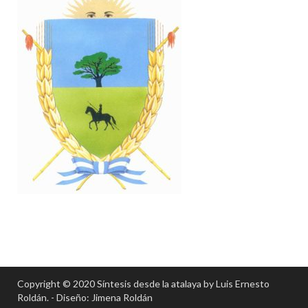
Copyright © 2020 Síntesis desde la atalaya by Luis Ernesto
Roldán. - Diseño: Jimena Roldán