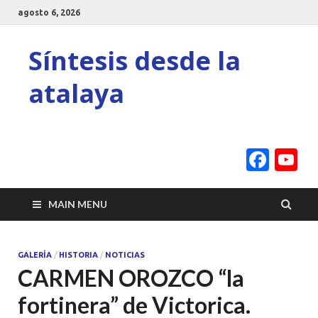
agosto 6, 2026
Síntesis desde la
atalaya
Face
Y
C
MAIN MENU
GALERÍA
/
HISTORIA
/
NOTICIAS
CARMEN OROZCO “la
fortinera” de Victorica.