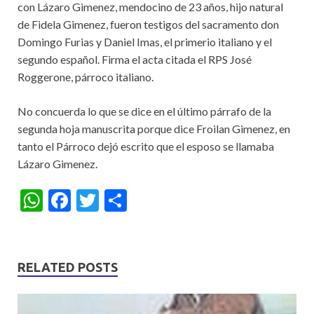
con Lázaro Gimenez, mendocino de 23 años, hijo natural
de Fidela Gimenez, fueron testigos del sacramento don
Domingo Furias y Daniel Imas, el primerio italiano y el
segundo español. Firma el acta citada el RPS José
Roggerone, párroco italiano.
No concuerda lo que se dice en el último párrafo de la
segunda hoja manuscrita porque dice Froilan Gimenez, en
tanto el Párroco dejó escrito que el esposo se llamaba
Lázaro Gimenez.
W
F
T
S
h
ac
w
h
at
e
itt
ar
s
b
er
e
RELATED POSTS
A
o
p
o