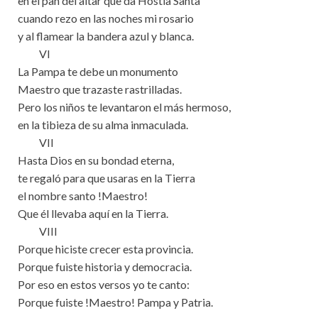
en el pan del altar que da Hostia Santa
cuando rezo en las noches mi rosario
y al flamear la bandera azul y blanca.
VI
La Pampa te debe un monumento
Maestro que trazaste rastrilladas.
Pero los niños te levantaron el más hermoso,
en la tibieza de su alma inmaculada.
VII
Hasta Dios en su bondad eterna,
te regaló para que usaras en la Tierra
el nombre santo !Maestro!
Que él llevaba aquí en la Tierra.
VIII
Porque hiciste crecer esta provincia.
Porque fuiste historia y democracia.
Por eso en estos versos yo te canto:
Porque fuiste !Maestro! Pampa y Patria.