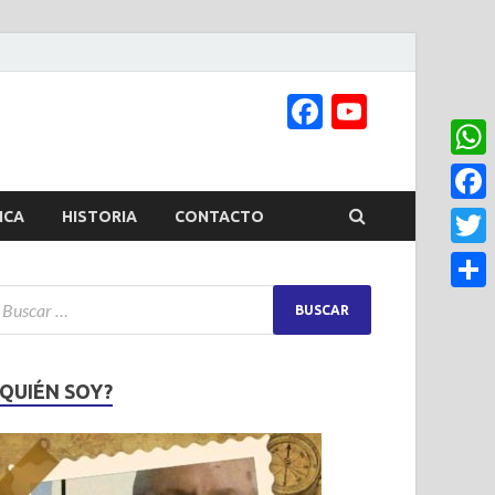
Facebook
YouTub
Channel
What
Face
ICA
HISTORIA
CONTACTO
Twitt
Share
¿QUIÉN SOY?