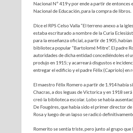
Nacional Nº 419 y por ende a partir de entonces e
Nacional de Educación, para la compra de libros.
Dice el RPS Celso Valla “El terreno anexo a la igl
estaba escriturado a nombre de la Curia Eclesiást
para la enseñanza oficial, a partir de 1905, había
biblioteca popular “Bartolomé Mitre”. El padre R
autoridades de dicha entidad concediéndoles el us
produjo en 1915; y acarreará disgustos e incidenci
entregar el edificio y el padre Félix (Capriolo) en
El maestro Félix Romero a partir de 1.914 había s
Chacras, a dos leguas de Victorica y en 1918 será
creó la biblioteca escolar. Lobo se había ausenta
De Fougéres, que había sido el primer director de
Rosa y luego de un lapso se radicó definitivament
Romerito se sentía triste, pero junto al grupo que