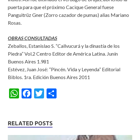
puerta para que el próximo Cacique General fuese
Panguitrüz Gner (Zorro cazador de pumas) alias Mariano
Rosas.
OBRAS CONSULTADAS
Zeballos, Estanislao S. “Callvucurá y la dinastía de los
Piedra” Vol.2 Centro Editor de América Latina. Junín
Buenos Aires 1.981
Estévez, Juan José: “Pincén. Vida y Leyenda” Editorial
Biblos. 1ra. Edición Buenos Aires 2011
W
F
T
S
h
ac
w
h
at
e
itt
ar
s
b
er
e
RELATED POSTS
A
o