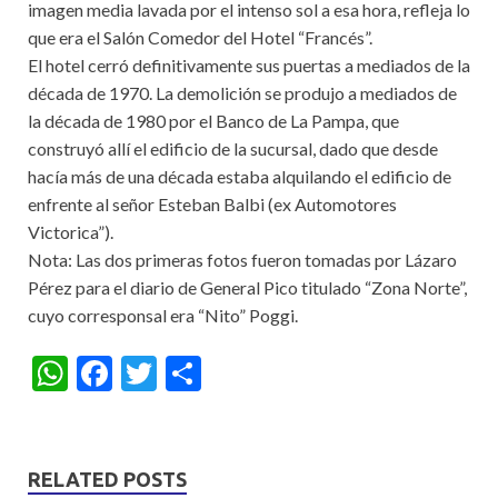
imagen media lavada por el intenso sol a esa hora, refleja lo
que era el Salón Comedor del Hotel “Francés”.
El hotel cerró definitivamente sus puertas a mediados de la
década de 1970. La demolición se produjo a mediados de
la década de 1980 por el Banco de La Pampa, que
construyó allí el edificio de la sucursal, dado que desde
hacía más de una década estaba alquilando el edificio de
enfrente al señor Esteban Balbi (ex Automotores
Victorica”).
Nota: Las dos primeras fotos fueron tomadas por Lázaro
Pérez para el diario de General Pico titulado “Zona Norte”,
cuyo corresponsal era “Nito” Poggi.
W
F
T
S
h
ac
w
h
at
e
itt
ar
s
b
er
e
RELATED POSTS