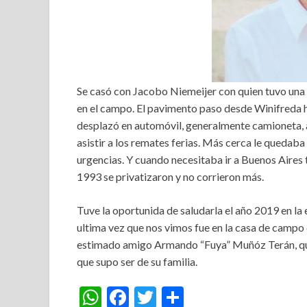
Se casó con Jacobo Niemeijer con quien tuvo una h
en el campo. El pavimento paso desde Winifreda h
desplazó en automóvil, generalmente camioneta, a 
asistir a los remates ferias. Más cerca le queda
urgencias. Y cuando necesitaba ir a Buenos Aires 
1993 se privatizaron y no corrieron más.
Tuve la oportunida de saludarla el año 2019 en la
ultima vez que nos vimos fue en la casa de campo de
estimado amigo Armando “Fuya” Muñóz Terán, qui
que supo ser de su familia.
W
F
T
S