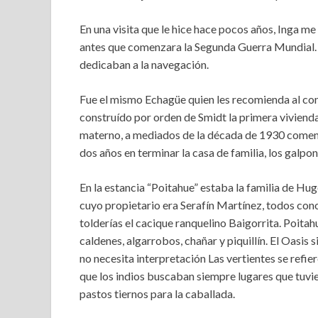
En una visita que le hice hace pocos años, Inga m
antes que comenzara la Segunda Guerra Mundial. E
dedicaban a la navegación.
Fue el mismo Echagüe quien les recomienda al const
construído por orden de Smidt la primera viviend
materno, a mediados de la década de 1930 comenzó
dos años en terminar la casa de familia, los galpon
En la estancia “Poitahue” estaba la familia de Hug
cuyo propietario era Serafín Martínez, todos cono
tolderías el cacique ranquelino Baigorrita. Poitah
caldenes, algarrobos, chañar y piquillín. El Oasis
no necesita interpretación Las vertientes se refi
que los indios buscaban siempre lugares que tuvi
pastos tiernos para la caballada.