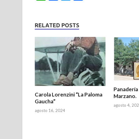
h
ac
w
h
at
e
itt
ar
s
b
er
e
RELATED POSTS
A
o
p
o
p
k
Panadería
Carola Lorenzini “La Paloma
Marzano.
Gaucha”
agosto 4, 20
agosto 16, 2024