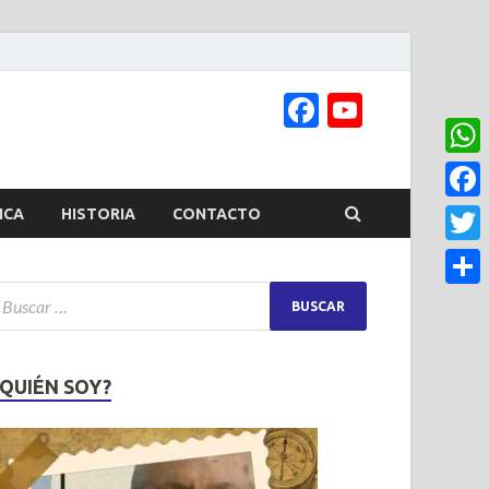
Facebook
YouTub
Channel
What
Face
ICA
HISTORIA
CONTACTO
Twitt
Share
¿QUIÉN SOY?