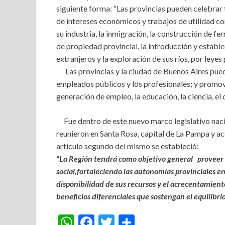
siguiente forma: “Las provincias pueden celebrar t
de intereses económicos y trabajos de utilidad 
su industria, la inmigración, la construcción de fe
de propiedad provincial, la introducción y estable
extranjeros y la exploración de sus ríos, por leyes
Las provincias y la ciudad de Buenos Aires pued
empleados públicos y los profesionales; y promov
generación de empleo, la educación, la ciencia, el 
Fue dentro de este nuevo marco legislativo nacio
reunieron en Santa Rosa, capital de La Pampa y aco
artículo segundo del mismo se estableció:
“La Región tendrá como objetivo general
proveer a
social,
fortaleciendo las autonomías provinciales en 
disponibilidad de sus recursos y el
acrecentamiento 
beneficios diferenciales que sostengan el equilibrio
W
F
T
S