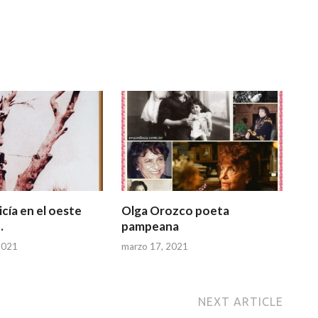
cía en el oeste
Olga Orozco poeta
.
pampeana
2021
marzo 17, 2021
NEXT ARTICLE