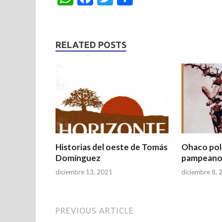
h
ac
w
h
at
e
itt
ar
s
b
er
e
RELATED POSTS
A
o
p
o
p
k
Historias del oeste de Tomás
Ohaco poli
Domínguez
pampeano
diciembre 13, 2021
diciembre 8, 
PREVIOUS ARTICLE