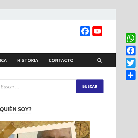
Facebook
YouTub
Channel
What
Face
ICA
HISTORIA
CONTACTO
Twitt
Share
¿QUIÉN SOY?