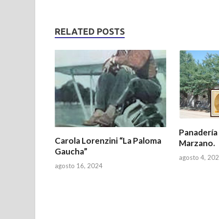
h
ac
w
h
at
e
itt
ar
s
b
er
e
RELATED POSTS
A
o
p
o
p
k
Panadería
Carola Lorenzini “La Paloma
Marzano.
Gaucha”
agosto 4, 20
agosto 16, 2024