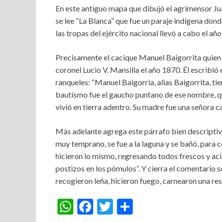
En este antiguo mapa que dibujó el agrimensor Ju
se lee “La Blanca” que fue un paraje indígena dond
las tropas del ejército nacional llevó a cabo el añ
Precisamente el cacique Manuel Baigorrita quien ten
coronel Lucio V. Mansilla el año 1870. Él escribió 
ranqueles: “Manuel Baigorria, alias Baigorrita, tie
bautismo fue el gaucho puntano de ese nombre, qu
vivió en tierra adentro. Su madre fue una señora c
Más adelante agrega este párrafo bien descriptivo 
muy temprano, se fue a la laguna y se bañó, para c
hicieron lo mismo, regresando todos frescos y acic
postizos en los pómulos”. Y cierra el comentario s
recogieron leña, hicieron fuego, carnearon una res
W
F
T
S