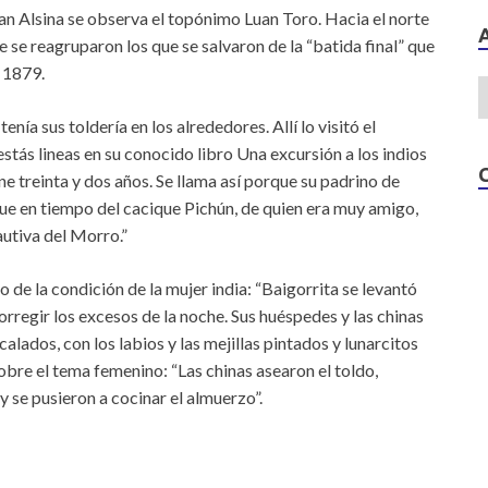
an Alsina se observa el topónimo Luan Toro. Hacia el norte
e se reagruparon los que se salvaron de la “batida final” que
o 1879.
ía sus toldería en los alrededores. Allí lo visitó el
estás lineas en su conocido libro Una excursión a los indios
ne treinta y dos años. Se llama así porque su padrino de
e en tiempo del cacique Pichún, de quien era muy amigo,
autiva del Morro.”
de la condición de la mujer india: “Baigorrita se levantó
orregir los excesos de la noche. Sus huéspedes y las chinas
alados, con los labios y las mejillas pintados y lunarcitos
obre el tema femenino: “Las chinas asearon el toldo,
y se pusieron a cocinar el almuerzo”.