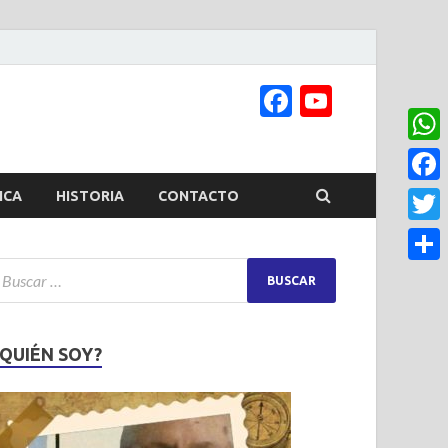
Facebook
YouTub
Channel
What
Face
ICA
HISTORIA
CONTACTO
Twitt
Share
¿QUIÉN SOY?