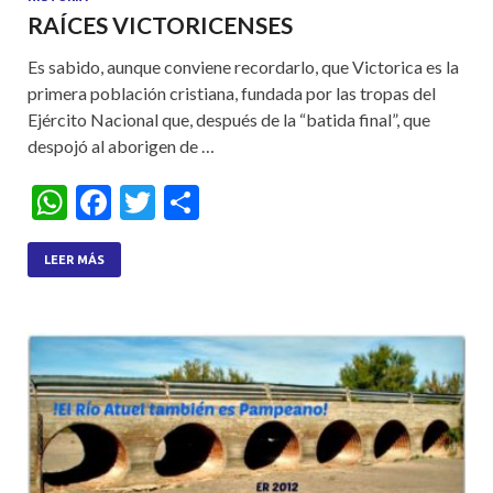
RAÍCES VICTORICENSES
Es sabido, aunque conviene recordarlo, que Victorica es la
primera población cristiana, fundada por las tropas del
Ejército Nacional que, después de la “batida final”, que
despojó al aborigen de …
W
F
T
S
h
ac
w
h
at
e
itt
ar
LEER MÁS
s
b
er
e
A
o
p
o
p
k