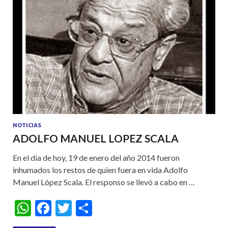
p
o
p
k
NOTICIAS
ADOLFO MANUEL LOPEZ SCALA
En el día de hoy, 19 de enero del año 2014 fueron
inhumados los restos de quien fuera en vida Adolfo
Manuel López Scala. El responso se llevó a cabo en …
W
F
T
S
h
ac
w
h