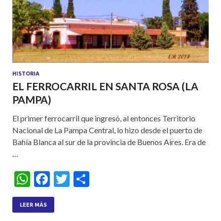
HISTORIA
EL FERROCARRIL EN SANTA ROSA (LA
PAMPA)
El primer ferrocarril que ingresó, al entonces Territorio
Nacional de La Pampa Central, lo hizo desde el puerto de
Bahía Blanca al sur de la provincia de Buenos Aires. Era de
…
W
F
T
S
h
ac
w
h
at
e
itt
ar
LEER MÁS