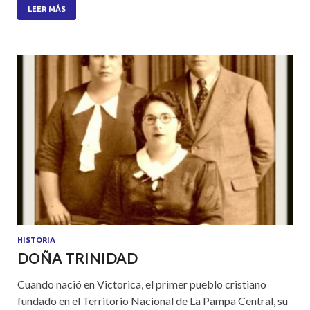
at
e
itt
ar
LEER MÁS
s
b
er
e
A
o
p
o
p
k
HISTORIA
DOÑA TRINIDAD
Cuando nació en Victorica, el primer pueblo cristiano
fundado en el Territorio Nacional de La Pampa Central, su