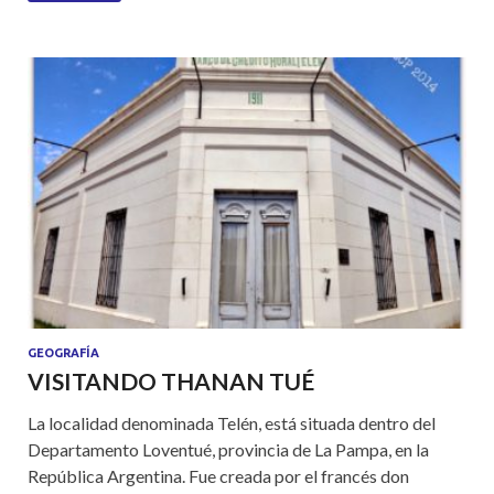
s
b
er
e
A
o
p
o
p
k
GEOGRAFÍA
VISITANDO THANAN TUÉ
La localidad denominada Telén, está situada dentro del
Departamento Loventué, provincia de La Pampa, en la
República Argentina. Fue creada por el francés don