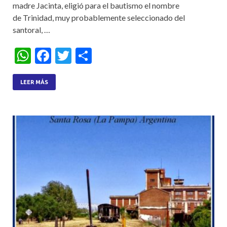
madre Jacinta, eligió para el bautismo el nombre
de Trinidad, muy probablemente seleccionado del
santoral, …
W
F
T
S
h
ac
w
h
at
e
itt
ar
LEER MÁS
s
b
er
e
A
o
p
o
p
k