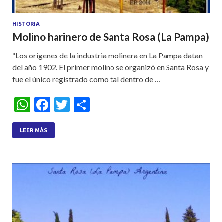
HISTORIA
Molino harinero de Santa Rosa (La Pampa)
“Los origenes de la industria molinera en La Pampa datan
del año 1902. El primer molino se organizó en Santa Rosa y
fue el único registrado como tal dentro de …
W
F
T
S
h
ac
w
h
at
e
itt
ar
LEER MÁS
s
b
er
e
A
o
p
o
p
k