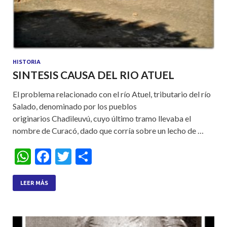
HISTORIA
SINTESIS CAUSA DEL RIO ATUEL
El problema relacionado con el río Atuel, tributario del río
Salado, denominado por los pueblos
originarios Chadileuvú, cuyo último tramo llevaba el
nombre de Curacó, dado que corría sobre un lecho de …
W
F
T
S
h
ac
w
h
at
e
itt
ar
LEER MÁS
s
b
er
e
A
o