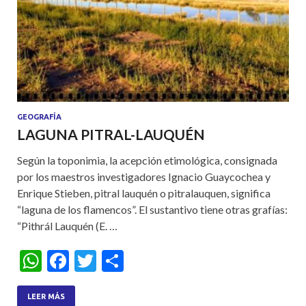
GEOGRAFÍA
LAGUNA PITRAL-LAUQUÉN
Según la toponimia, la acepción etimológica, consignada
por los maestros investigadores Ignacio Guaycochea y
Enrique Stieben, pitral lauquén o pitralauquen, significa
“laguna de los flamencos”. El sustantivo tiene otras grafías:
“Pithrál Lauquén (E. …
W
F
T
S
h
ac
w
h
at
e
itt
ar
LEER MÁS