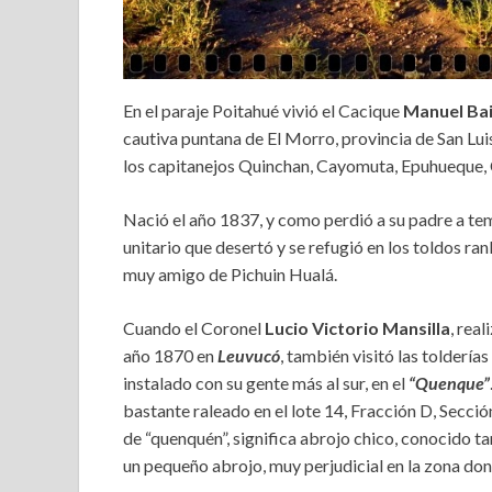
En el paraje Poitahué vivió el Cacique
Manuel Bai
cautiva puntana de El Morro, provincia de San Luis
los capitanejos Quinchan, Cayomuta, Epuhueque, C
Nació el año 1837, y como perdió a su padre a te
unitario que desertó y se refugió en los toldos ra
muy amigo de Pichuin Hualá.
Cuando el Coronel
Lucio Victorio Mansilla
, rea
año 1870 en
Leuvucó
, también visitó las toldería
instalado con su gente más al sur, en el
“Quenque”
bastante raleado en el lote 14, Fracción D, Secció
de “quenquén”, significa abrojo chico, conocido 
un pequeño abrojo, muy perjudicial en la zona don