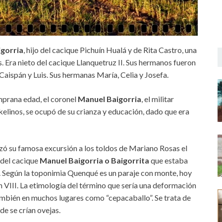
gorria
, hijo del cacique Pichuín Hualá y de Rita Castro, una
. Era nieto del cacique Llanquetruz II. Sus hermanos fueron
aispán y Luis. Sus hermanas María, Celia y Josefa.
mprana edad, el coronel
Manuel Baigorria
, el militar
nkelinos, se ocupó de su crianza y educación, dado que era
lizó su famosa excursión a los toldos de Mariano Rosas el
s del cacique
Manuel Baigorria o Baigorrita
que estaba
. Según la toponimia Quenqué es un paraje con monte, hoy
n VIII. La etimología del término que sería una deformación
también en muchos lugares como “cepacaballo”. Se trata de
de se crían ovejas.