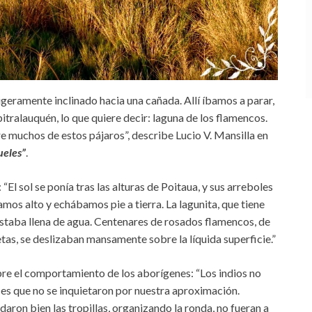
geramente inclinado hacia una cañada. Allí íbamos a parar,
itralauquén, lo que quiere decir: laguna de los flamencos.
e muchos de estos pájaros”, describe Lucio V. Mansilla en
ueles”
.
l sol se ponía tras las alturas de Poitaua, y sus arreboles
amos alto y echábamos pie a tierra. La lagunita, que tiene
estaba llena de agua. Centenares de rosados flamencos, de
tas, se deslizaban mansamente sobre la líquida superficie.”
bre el comportamiento de los aborígenes: “Los indios no
 es que no se inquietaron por nuestra aproximación.
on bien las tropillas, organizando la ronda, no fueran a