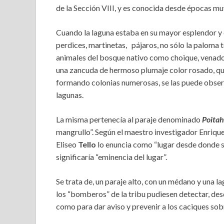
de la Sección VIII, y es conocida desde épocas muy
Cuando la laguna estaba en su mayor esplendor y 
perdices, martinetas, pájaros, no sólo la paloma 
animales del bosque nativo como choique, venado 
una zancuda de hermoso plumaje color rosado, qu
formando colonias numerosas, se las puede observ
lagunas.
La misma pertenecía al paraje denominado
Poita
mangrullo”. Según el maestro investigador Enriqu
Eliseo
Tello
lo enuncia como “lugar desde donde s
significaría “eminencia del lugar”.
Se trata de, un paraje alto, con un médano y una l
los “bomberos” de la tribu pudiesen detectar, des
como para dar aviso y prevenir a los caciques sob