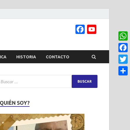
Facebook
YouTub
Channel
What
Face
ICA
HISTORIA
CONTACTO
Twitt
Share
¿QUIÉN SOY?