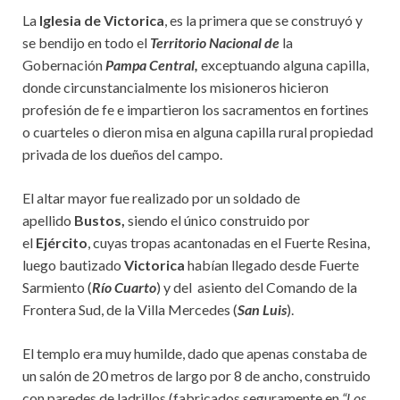
La
Iglesia de Victorica
, es la primera que se construyó y
se bendijo en todo el
Territorio Nacional de
la
Gobernación
Pampa Central,
exceptuando alguna capilla,
donde circunstancialmente los misioneros hicieron
profesión de fe e impartieron los sacramentos en fortines
o cuarteles o dieron misa en alguna capilla rural propiedad
privada de los dueños del campo.
El altar mayor fue realizado por un soldado de
apellido
Bustos,
siendo el único construido por
el
Ejército
, cuyas tropas acantonadas en el Fuerte Resina,
luego bautizado
Victorica
habían llegado desde Fuerte
Sarmiento (
Río Cuarto
) y del asiento del Comando de la
Frontera Sud, de la Villa Mercedes (
San Luis
).
El templo era muy humilde, dado que apenas constaba de
un salón de 20 metros de largo por 8 de ancho, construido
con paredes de ladrillos (fabricados seguramente en
“Los