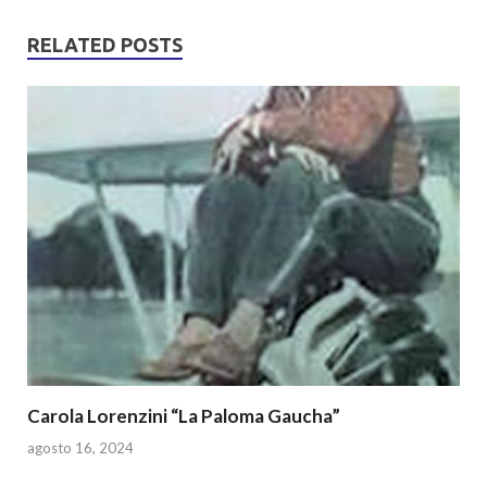
at
e
itt
ar
s
b
er
e
RELATED POSTS
A
o
p
o
p
k
Carola Lorenzini “La Paloma Gaucha”
agosto 16, 2024