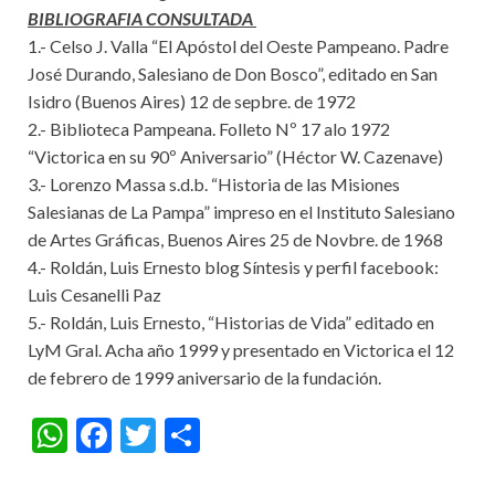
BIBLIOGRAFIA CONSULTADA
1.- Celso J. Valla “El Apóstol del Oeste Pampeano. Padre
José Durando, Salesiano de Don Bosco”, editado en San
Isidro (Buenos Aires) 12 de sepbre. de 1972
2.- Biblioteca Pampeana. Folleto Nº 17 alo 1972
“Victorica en su 90º Aniversario” (Héctor W. Cazenave)
3.- Lorenzo Massa s.d.b. “Historia de las Misiones
Salesianas de La Pampa” impreso en el Instituto Salesiano
de Artes Gráficas, Buenos Aires 25 de Novbre. de 1968
4.- Roldán, Luis Ernesto blog Síntesis y perfil facebook:
Luis Cesanelli Paz
5.- Roldán, Luis Ernesto, “Historias de Vida” editado en
LyM Gral. Acha año 1999 y presentado en Victorica el 12
de febrero de 1999 aniversario de la fundación.
W
F
T
S
h
ac
w
h