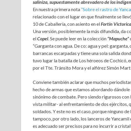
saliniza, supuestamente abrevadero de los indígena
En nuestra primera nota
“Sobre el rastro de Yanca
relacionado con el lugar en que finalmente se llev
10 de Caballería, con asiento en el
Fortín Victoric
Una versión, posiblemente la más difundida, da c
el
Copel
. Se puede leer en la colección
“Mapuche”
“Garganta con agua. De co: agua y pel: garganta, 
barrancas escarpadas y tiene una sola salida dond
tuvo lugar la batalla de Los héroeos de Cochicó, 
por el Tte. Tránsito Mora y el alférez Simón Martí
Conviene también aclarar que muchos periodistas, 
hecho de armas que estamos abordando dándole el
sinónimo de combate. Pero siendo rigurosos con l
vista militar- al enfrentamiento de dos ejércitos,
soldados. Y este no es el caso, porque ninguno 
tampoco, por otro lado, los lanceros de Yancamil 
es adecuado ser precisos para no incurrir a crist