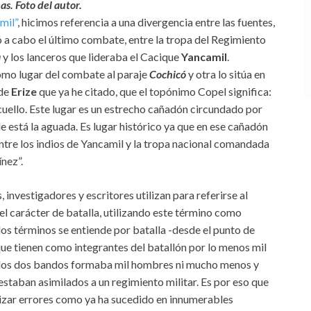
s. Foto del autor.
mil”
, hicimos referencia a una divergencia entre las fuentes,
ó a cabo el último combate, entre la tropa del Regimiento
a
y los lanceros que lideraba el Cacique
Yancamil
.
omo lugar del combate al paraje
Cochicó
y otra lo sitúa en
de
Erize
que ya he citado, que el topónimo Copel significa:
cuello. Este lugar es un estrecho cañadón circundado por
e está la aguada. Es lugar histórico ya que en ese cañadón
entre los indios de Yancamil y la tropa nacional comandada
nez”.
investigadores y escritores utilizan para referirse al
 carácter de batalla, utilizando este término como
os términos se entiende por batalla -desde el punto de
 que tienen como integrantes del batallón por lo menos mil
de los dos bandos formaba mil hombres ni mucho menos y
estaban asimilados a un regimiento militar. Es por eso que
alizar errores como ya ha sucedido en innumerables