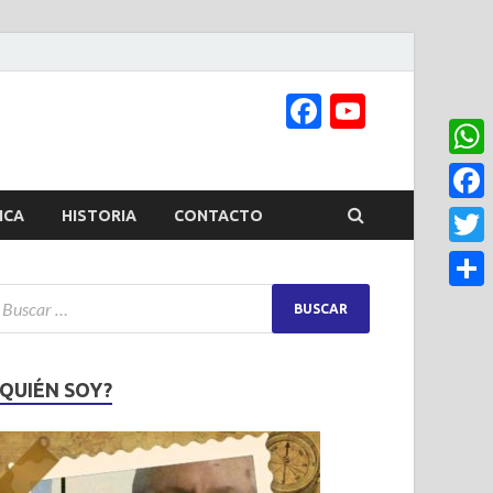
Facebook
YouTub
Channel
What
Face
ICA
HISTORIA
CONTACTO
Twitt
Share
¿QUIÉN SOY?