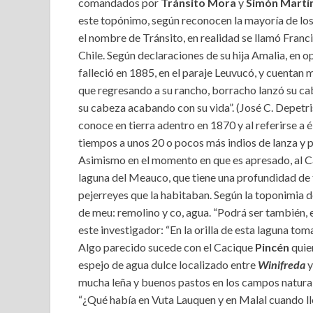
comandados por
Tránsito Mora
y
Simón Martí
este topónimo, según reconocen la mayoría de los 
el nombre de Tránsito, en realidad se llamó Franc
Chile. Según declaraciones de su hija Amalia, en 
falleció en 1885, en el paraje Leuvucó, y cuenta
que regresando a su rancho, borracho lanzó su cab
su cabeza acabando con su vida”. (José C. Depetris
conoce en tierra adentro en 1870 y al referirse a é
tiempos a unos 20 o pocos más indios de lanza y p
Asimismo en el momento en que es apresado, al Ca
laguna del Meauco, que tiene una profundidad de 
pejerreyes que la habitaban. Según la toponimia 
de meu: remolino y co, agua. “Podrá ser también, e
este investigador: “En la orilla de esta laguna tom
Algo parecido sucede con el Cacique
Pincén
quie
espejo de agua dulce localizado entre
Winifreda
mucha leña y buenos pastos en los campos natura
“¿Qué había en Vuta Lauquen y en Malal cuando ll