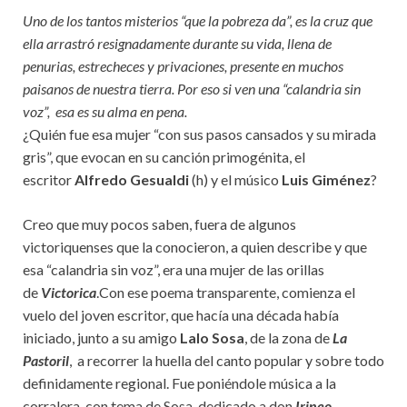
Uno de los tantos misterios “que la pobreza da”, es la cruz que
ella arrastró resignadamente durante su vida, llena de
penurias, estrecheces y privaciones, presente en muchos
paisanos de nuestra tierra. Por eso si ven una “calandria sin
voz”, esa es su alma en pena.
¿Quién fue esa mujer “con sus pasos cansados y su mirada
gris”, que evocan en su canción primogénita, el
escritor
Alfredo Gesualdi
(h) y el músico
Luis Giménez
?
Creo que muy pocos saben, fuera de algunos
victoriquenses que la conocieron, a quien describe y que
esa “calandria sin voz”, era una mujer de las orillas
de
Victorica
.Con ese poema transparente, comienza el
vuelo del joven escritor, que hacía una década había
iniciado, junto a su amigo
Lalo Sosa
, de la zona de
La
Pastoril
, a recorrer la huella del canto popular y sobre todo
definidamente regional. Fue poniéndole música a la
corralera, con tema de Sosa, dedicado a don
Irineo