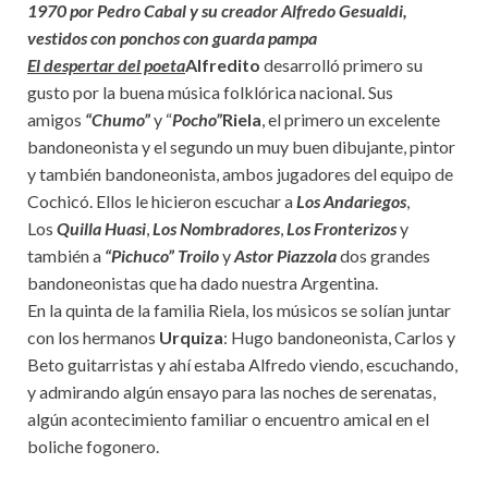
1970 por Pedro Cabal y su creador Alfredo Gesualdi,
vestidos con ponchos con guarda pampa
El despertar del poeta
Alfredito
desarrolló primero su
gusto por la buena música folklórica nacional. Sus
amigos
“Chumo”
y “
Pocho”
Riela
, el primero un excelente
bandoneonista y el segundo un muy buen dibujante, pintor
y también bandoneonista, ambos jugadores del equipo de
Cochicó. Ellos le hicieron escuchar a
Los Andariegos
,
Los
Quilla Huasi
,
Los Nombradores
,
Los Fronterizos
y
también a
“Pichuco” Troilo
y
Astor Piazzola
dos grandes
bandoneonistas que ha dado nuestra Argentina.
En la quinta de la familia Riela, los músicos se solían juntar
con los hermanos
Urquiza
: Hugo bandoneonista, Carlos y
Beto guitarristas y ahí estaba Alfredo viendo, escuchando,
y admirando algún ensayo para las noches de serenatas,
algún acontecimiento familiar o encuentro amical en el
boliche fogonero.