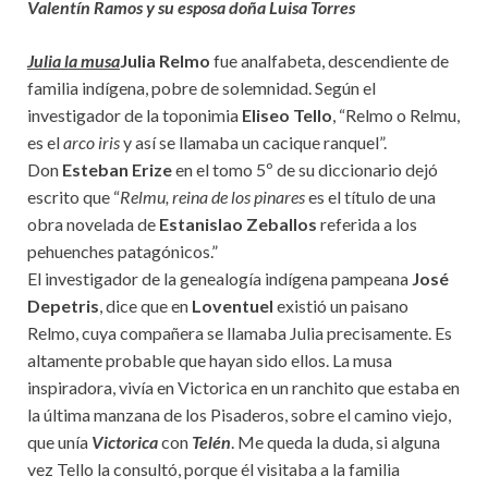
Valentín Ramos y su esposa doña Luisa Torres
Julia la musa
Julia Relmo
fue analfabeta, descendiente de
familia indígena, pobre de solemnidad. Según el
investigador de la toponimia
Eliseo Tello
, “Relmo o Relmu,
es el
arco iris
y así se llamaba un cacique ranquel”.
Don
Esteban Erize
en el tomo 5º de su diccionario dejó
escrito que “
Relmu, reina de los pinares
es el título de una
obra novelada de
Estanislao Zeballos
referida a los
pehuenches patagónicos.”
El investigador de la genealogía indígena pampeana
José
Depetris
, dice que en
Loventuel
existió un paisano
Relmo, cuya compañera se llamaba Julia precisamente. Es
altamente probable que hayan sido ellos. La musa
inspiradora, vivía en Victorica en un ranchito que estaba en
la última manzana de los Pisaderos, sobre el camino viejo,
que unía
Victorica
con
Telén
. Me queda la duda, si alguna
vez Tello la consultó, porque él visitaba a la familia