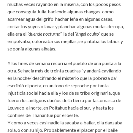
muchas veces rayando en la miseria, con los pocos pesos
que conseguía Julia, haciendo algunas changas, como
acarrear agua del grifo, hachar leña en algunas casas,
cortar los yuyos o lavar y planchar algunas mudas de ropa,
ella era el
“duende nocturno”
, la del
“ángel oculto”
que se
empolvaba, coloreaba sus mejillas, se pintaba los labios y
se ponía algunas alhajas.
Y los fines de semana recorría el pueblo de una punta a la
otra. Se hacía más de treinta cuadras “y andará cavilando
en la noche/ descifrando el misterio que la pobreza da”
escribió el poeta, en un tono de reproche por tanta
injusticia social hacia ella y los de su tribu originaria, que
fueron los antiguos dueños de la tierra por la comarca de
Leuvuco, al norte, en Poitahue hacia el sur, y hasta los
confines de Thanantué por el oeste.
Y como a veces casi nadie la sacaba a bailar, ella danzaba
sola, o con su hijo. Probablemente el placer por el baile