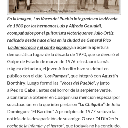
En la imagen, Las Voces del Pueblo integrado en la década
de 1980 por los hermanos Luis y Alfredo Gesualdi,
acompañados por el guitarrista victoriquense Julio Ortíz,
radicado desde hace años en la ciudad de General Pico
La democracia y el canto popular.
En aquella apertura
democrática fugaz de la década de 1970, que se devoró el
Golpe de Estado de marzo de 1976, e instauró la más
trágica dictadura, el joven Alfredito hizo su debut en
público con el dúo
“Los Pampas”
, que integró con
Agustín
Borthiry
. Luego formó las
“Voces del Pueblo”
, y junto
a
Pedro Cabal,
antes del horror de la serpiente verde,
alcanzaron a obtener en Cosquín una mención especial por
su actuación, en la que interpretaron
“La Chilquita”
de Julio
Domínguez “El Bardino”. A principios de 1977, se tuvo la
noticia de la desaparición de su amigo
Oscar Di Dio
“en la
noche de la infamia y el horror”
, que todavía no ha concluido.