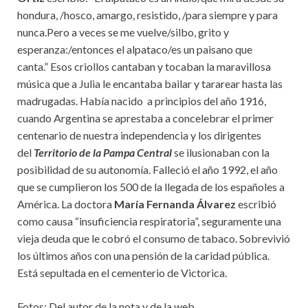
hondura, /hosco, amargo, resistido, /para siempre y para
nunca.Pero a veces se me vuelve/silbo, grito y
esperanza:/entonces el alpataco/es un paisano que
canta.” Esos criollos cantaban y tocaban la maravillosa
música que a Julia le encantaba bailar y tararear hasta las
madrugadas. Había nacido a principios del año 1916,
cuando Argentina se aprestaba a concelebrar el primer
centenario de nuestra independencia y los dirigentes
del
Territorio de la Pampa Central
se ilusionaban con la
posibilidad de su autonomía. Falleció el año 1992, el año
que se cumplieron los 500 de la llegada de los españoles a
América. La doctora
María Fernanda Álvarez
escribió
como causa “insuficiencia respiratoria”, seguramente una
vieja deuda que le cobró el consumo de tabaco. Sobrevivió
los últimos años con una pensión de la caridad pública.
Está sepultada en el cementerio de Victorica.
Fotos: Del autor de la nota y de la web.