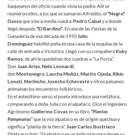
baqueanos del oficio cuando vivía su padre. Allí se
reunieron ellos, a los que se sumaron Alfredito, el
“Negro”
Dasso
que vive a media cuadra,
Pedro Cabal
y a donde
llegó después
“El Bardino”
. En una de las Fiestas de la
Ganadería de esa década de 1970
Julio
Domínguez
habilitó peña en una casa de la esquina de la
calle de entrada a Victorica. Llegó con su compañera
Kuky
Ramos
, de ahí le quedaban dos cuadras a “La Posta”.
Don
Juan Arias
,
Nelo Leonardi
,
don
Montenegro
,
Laucha Muñóz
,
Marito Ojeda
,
Rikin
Lonati
,
Martincho
,
Josecho Echeveste
y otros paisanos
animaban los encuentros folklóricos.
En el anteúltimo verso el poeta introduce una metáfora,
comparando a doña Julia con el alpataco. Dice el Ingeniero
Agrónomo
Guillermo Covas
en su libro
“Plantas
Pampeanas”
que la voz alpataco es de origen quechua y
significa “planta de la tierra”.
Juan Carlos Bustriazo
Ortiz
escribió: “El alpataco es un indio/que mira desde su