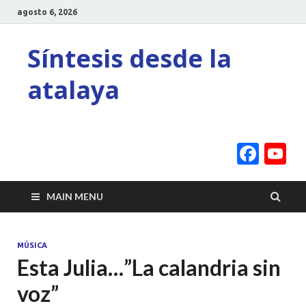
agosto 6, 2026
Síntesis desde la
atalaya
Face
Y
C
MAIN MENU
MÚSICA
Esta Julia…”La calandria sin
voz”