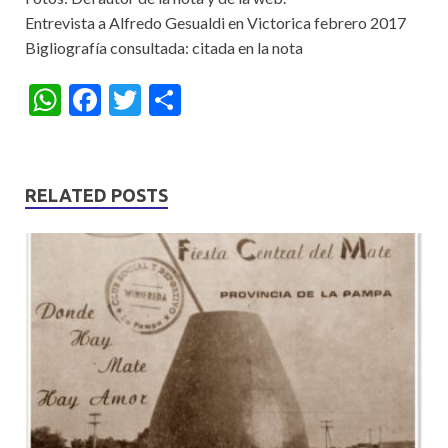
Entrevista a Alfredo Gesualdi en Victorica febrero 2017
Bigliografía consultada: citada en la nota
W
F
T
S
h
ac
w
h
at
e
itt
ar
s
b
er
e
RELATED POSTS
A
o
p
o
p
k