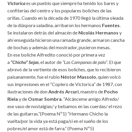
Victorica
es un pueblo que siempre ha tenido los bares y
confiterías del centro y los populares boliches de las
orillas. Cuando en la década de 1970 llegó la última oleada
de la diáspora saladina, arribaron los hermanos
Fuentes
.
Se instalaron detrás del almacén de
Nicolás Hermanos
y
ahí enseguida hicieron una ramada grande, armaron cancha
de bochas y además del mostrador, pusieron mesas.
En ese boliche Alfredito conoció por primera vez
a
“Chicho” Sejas
, el autor de
“Las Campanas de palo”
. El que
abrevó de la vertiente de esos boliches, que lo recibieron
paisanamente, fue el rubio
Néstor Massolo
, quien volcó
sus impresiones en el “Coplero de Victorica” de 1987, con
ilustraciones de don
Andrés Arcuri
, maestro de
Pocho
Riela
y de
Osmar Sombra
. “Alcánceme amigo Alfredo/
ese vaso de nostalgias/ y bebamos en las cuerdas/ el rezo
de las guitarras.”(Poema Nº1) “Hermano Chicho la
vuelta/por la vida ya está paga/si en el sueño de los
pobres/el amor está de farra.” (Poema Nº5)