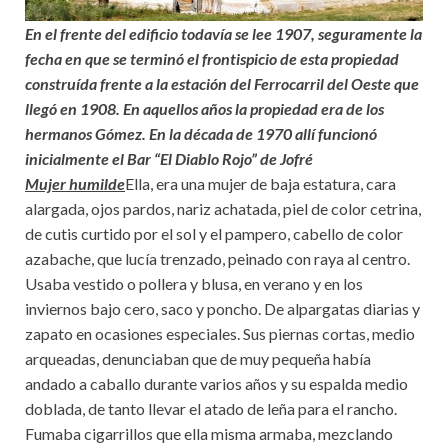
En el frente del edificio todavía se lee 1907, seguramente la
fecha en que se terminó el frontispicio de esta propiedad
construída frente a la estación del Ferrocarril del Oeste que
llegó en 1908. En aquellos años la propiedad era de los
hermanos Gómez. En la década de 1970 allí funcionó
inicialmente el Bar “El Diablo Rojo” de Jofré
Mujer humilde
Ella, era una mujer de baja estatura, cara
alargada, ojos pardos, nariz achatada, piel de color cetrina,
de cutis curtido por el sol y el pampero, cabello de color
azabache, que lucía trenzado, peinado con raya al centro.
Usaba vestido o pollera y blusa, en verano y en los
inviernos bajo cero, saco y poncho. De alpargatas diarias y
zapato en ocasiones especiales. Sus piernas cortas, medio
arqueadas, denunciaban que de muy pequeña había
andado a caballo durante varios años y su espalda medio
doblada, de tanto llevar el atado de leña para el rancho.
Fumaba cigarrillos que ella misma armaba, mezclando