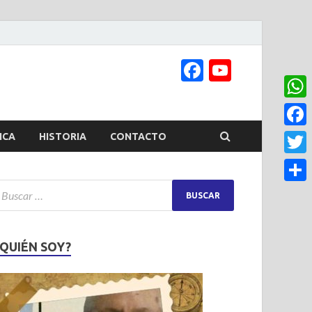
Facebook
YouTub
Channel
What
Face
ICA
HISTORIA
CONTACTO
Twitt
Share
¿QUIÉN SOY?