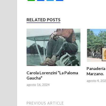
h
ac
w
h
at
e
itt
ar
s
b
er
e
RELATED POSTS
A
o
p
o
p
k
Panadería
Carola Lorenzini “La Paloma
Marzano.
Gaucha”
agosto 4, 20
agosto 16, 2024
PREVIOUS ARTICLE