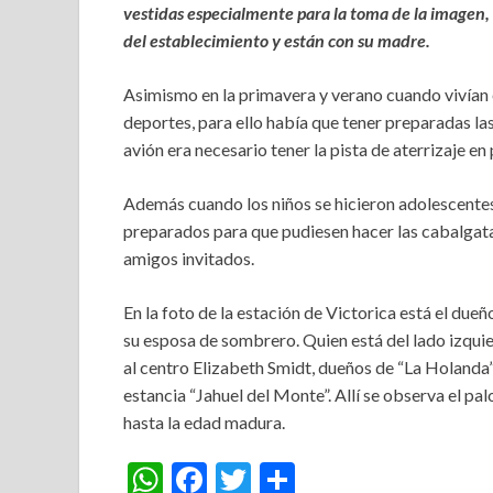
vestidas especialmente para la toma de la imagen, 
del establecimiento
y están con su madre.
Asimismo en la primavera y verano cuando vivían 
deportes, para ello había que tener preparadas las
avión era necesario tener la pista de aterrizaje e
Además cuando los niños se hicieron adolescentes
preparados para que pudiesen hacer las cabalgatas
amigos invitados.
En la foto de la estación de Victorica está el due
su esposa de sombrero. Quien está del lado izqui
al centro Elizabeth Smidt, dueños de “La Holanda
estancia “Jahuel del Monte”. Allí se observa el pa
hasta la edad madura.
W
F
T
S