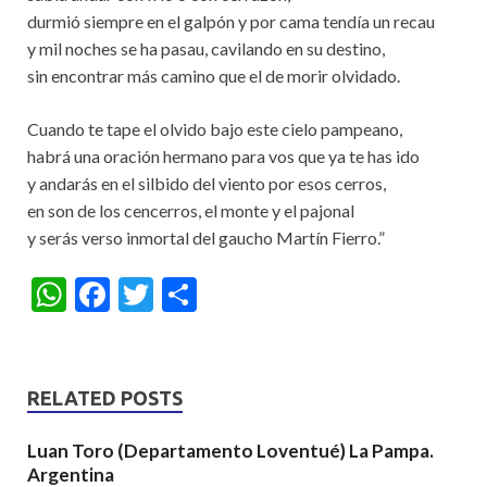
durmió siempre en el galpón y por cama tendía un recau
y mil noches se ha pasau, cavilando en su destino,
sin encontrar más camino que el de morir olvidado.
Cuando te tape el olvido bajo este cielo pampeano,
habrá una oración hermano para vos que ya te has ido
y andarás en el silbido del viento por esos cerros,
en son de los cencerros, el monte y el pajonal
y serás verso inmortal del gaucho Martín Fierro.”
W
F
T
S
h
ac
w
h
at
e
itt
ar
s
b
er
e
RELATED POSTS
A
o
Luan Toro (Departamento Loventué) La Pampa.
p
o
Argentina