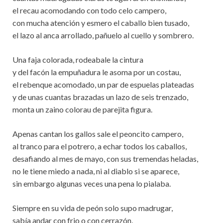
el recau acomodando con todo celo campero,
con mucha atención y esmero el caballo bien tusado,
el lazo al anca arrollado, pañuelo al cuello y sombrero.
Una faja colorada, rodeabale la cintura
y del facón la empuñadura le asoma por un costau,
el rebenque acomodado, un par de espuelas plateadas
y de unas cuantas brazadas un lazo de seis trenzado,
monta un zaino colorau de parejita figura.
Apenas cantan los gallos sale el peoncito campero,
al tranco para el potrero, a echar todos los caballos,
desafiando al mes de mayo, con sus tremendas heladas,
no le tiene miedo a nada, ni al diablo si se aparece,
sin embargo algunas veces una pena lo pialaba.
Siempre en su vida de peón solo supo madrugar,
sabía andar con frio o con cerrazón,