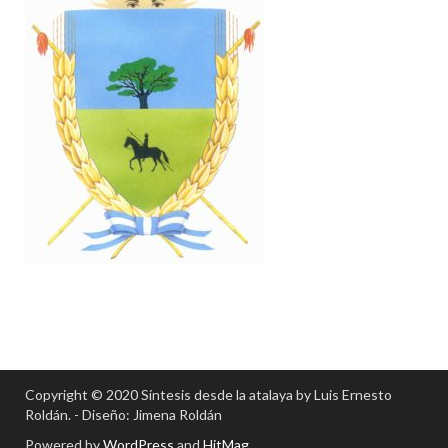
Copyright © 2020 Síntesis desde la atalaya by Luis Ernesto
Roldán. - Diseño: Jimena Roldán
Powered by
WordPress
and
HitMag
.