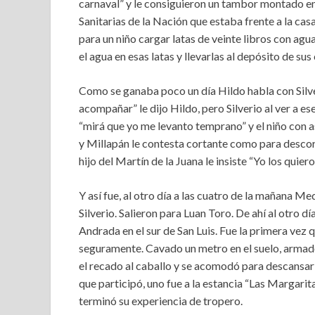
carnaval” y le consiguieron un tambor montado en 
Sanitarias de la Nación que estaba frente a la cas
para un niño cargar latas de veinte libros con agu
el agua en esas latas y llevarlas al depósito de sus 
Como se ganaba poco un día Hildo habla con Silve
acompañar” le dijo Hildo, pero Silverio al ver a es
“mirá que yo me levanto temprano” y el niño con a
y Millapán le contesta cortante como para descor
hijo del Martín de la Juana le insiste “Yo los quie
Y así fue, al otro día a las cuatro de la mañana M
Silverio. Salieron para Luan Toro. De ahí al otro d
Andrada en el sur de San Luis. Fue la primera vez 
seguramente. Cavado un metro en el suelo, armado
el recado al caballo y se acomodó para descansar d
que participó, uno fue a la estancia “Las Margarita
terminó su experiencia de tropero.