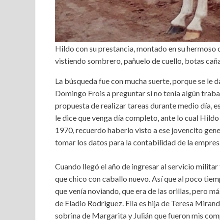
Hildo con su prestancia, montado en su hermoso ca
vistiendo sombrero, pañuelo de cuello, botas caña
La búsqueda fue con mucha suerte, porque se le da 
Domingo Frois a preguntar si no tenía algún trabajo 
propuesta de realizar tareas durante medio día, e
le dice que venga día completo, ante lo cual Hildo
1970, recuerdo haberlo visto a ese jovencito gener
tomar los datos para la contabilidad de la empres
Cuando llegó el año de ingresar al servicio milita
que chico con caballo nuevo. Así que al poco tiem
que venía noviando, que era de las orillas, pero má
de Eladio Rodriguez. Ella es hija de Teresa Miran
sobrina de Margarita y Julián que fueron mis comp