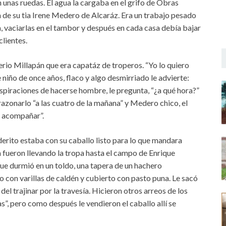
unas ruedas. El agua la cargaba en el grifo de Obras
a de su tia Irene Medero de Alcaráz. Era un trabajo pesado
a, vaciarlas en el tambor y después en cada casa debía bajar
clientes.
rio Millapán que era capatáz de troperos. “Yo lo quiero
e niño de once años, flaco y algo desmirriado le advierte:
spiraciones de hacerse hombre, le pregunta, “¿a qué hora?”
azonarlo “a las cuatro de la mañana” y Medero chico, el
ro acompañar”.
ederito estaba con su caballo listo para lo que mandara
ía fueron llevando la tropa hasta el campo de Enrique
que durmió en un toldo, una tapera de un hachero
 con varillas de caldén y cubierto con pasto puna. Le sacó
el trajinar por la travesía. Hicieron otros arreos de los
s”, pero como después le vendieron el caballo allí se