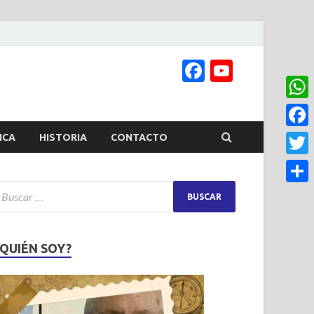
Facebook
YouTub
Channel
What
Face
ICA
HISTORIA
CONTACTO
Twitt
Share
¿QUIÉN SOY?