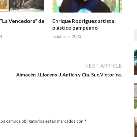
 “La Vencedora” de
Enrique Rodriguez artista
plástico pampeano
24
octubre 5, 2023
NEXT ARTICLE
Almacén J.Llorens-J.Antich y Cía. Suc.Victorica.
Los campos obligatorios están marcados con
*