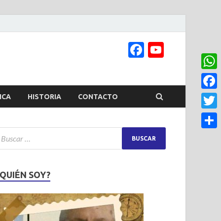
Facebook
YouTub
Channel
What
Face
ICA
HISTORIA
CONTACTO
Twitt
Share
¿QUIÉN SOY?