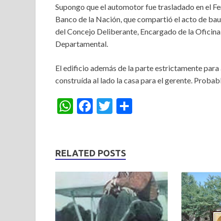
Supongo que el automotor fue trasladado en el Ferr
Banco de la Nación, que compartió el acto de bau
del Concejo Deliberante, Encargado de la Oficina
Departamental.
El edificio además de la parte estrictamente para 
construída al lado la casa para el gerente. Probabl
W
F
T
S
h
ac
w
h
at
e
itt
ar
s
b
er
e
RELATED POSTS
A
o
p
o
p
k