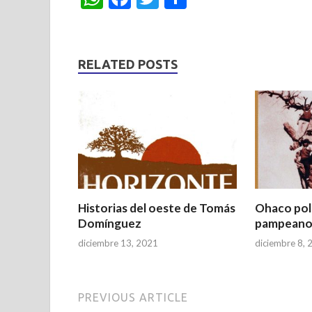
h
ac
w
h
at
e
itt
ar
s
b
er
e
RELATED POSTS
A
o
p
o
p
k
Historias del oeste de Tomás
Ohaco poli
Domínguez
pampeano
diciembre 13, 2021
diciembre 8, 
PREVIOUS ARTICLE