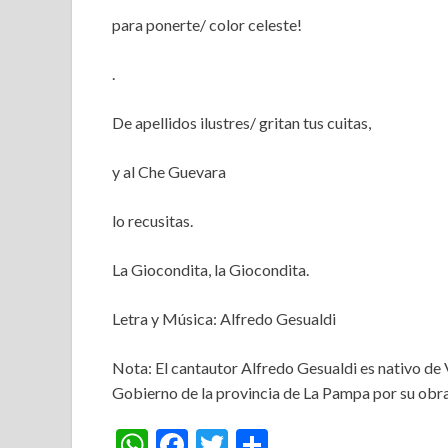
para ponerte/ color celeste!
.
De apellidos ilustres/ gritan tus cuitas,
y al Che Guevara
lo recusitas.
La Giocondita, la Giocondita.
Letra y Música: Alfredo Gesualdi
Nota: El cantautor Alfredo Gesualdi es nativo de 
Gobierno de la provincia de La Pampa por su obra
W
F
T
S