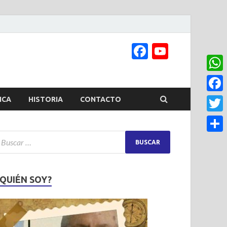
Facebook
YouTub
Channel
What
Face
ICA
HISTORIA
CONTACTO
Twitt
Share
¿QUIÉN SOY?