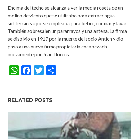
Encima del techo se alcanza a ver la media roseta de un
molino de viento que se utilizaba para extraer agua
subterránea que se empleaba para beber, cocinar y lavar.
También sobresalen un pararrayos y una antena. La firma
se disolvió en 1917 por la muerte del socio Antich y dio
paso a una nueva firma propietaria encabezada
nuevamente por Juan Llorens.
W
F
T
S
h
ac
w
h
at
e
itt
ar
s
b
er
e
RELATED POSTS
A
o
p
o
p
k