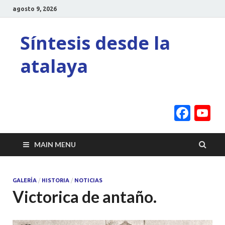
agosto 9, 2026
Síntesis desde la
atalaya
Face
Y
C
MAIN MENU
GALERÍA
/
HISTORIA
/
NOTICIAS
Victorica de antaño.