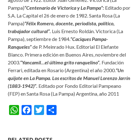
Pampa)
“Centenario de Victorica y La Pampa”:
Editado por
S.A. La Capital el 26 de enero de 1982. Santa Rosa (La
Pampa)
“Félix Romero, docente, periodista, político,
trabajador cultural”.
Luis Ernesto Roldán. Victorica (La
Pampa), septiembre de 1984.
“Caciques Pampa-
Ranqueles”
de P. Meinrado Hux. Editorial El Elefante
Blanco. Primera edición en Buenos Aires, noviembre del
2003.
“Yancamil…el último grito ranquelino”.
Fundación
Ferrari, editada en Rosario (Argentina) el año 2000.
“Un
quijote en La Pampa. Los escritos de Manuel Lorenzo Jarrín
(1883-1942)”.
Editado por Fondo Editorial Pampeano
(FEP) en Santa Rosa (La Pampa) Argentina, año 2011
W
F
T
S
h
ac
w
h
at
e
itt
ar
s
b
er
e
RELATED POSTS