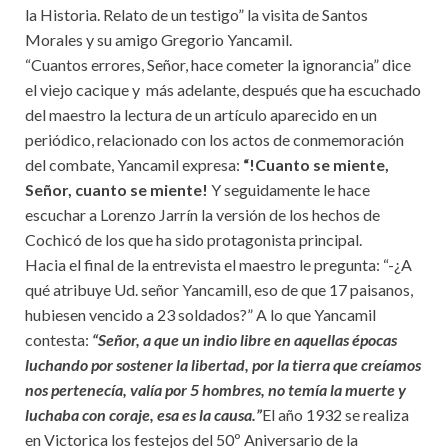
la Historia. Relato de un testigo” la visita de Santos
Morales y su amigo Gregorio Yancamil.
“Cuantos errores, Señor, hace cometer la ignorancia” dice
el viejo cacique y más adelante, después que ha escuchado
del maestro la lectura de un artículo aparecido en un
periódico, relacionado con los actos de conmemoración
del combate, Yancamil expresa:
“!Cuanto se miente,
Señor, cuanto se miente!
Y seguidamente le hace
escuchar a Lorenzo Jarrín la versión de los hechos de
Cochicó de los que ha sido protagonista principal.
Hacia el final de la entrevista el maestro le pregunta: “-¿A
qué atribuye Ud. señor Yancamill, eso de que 17 paisanos,
hubiesen vencido a 23 soldados?” A lo que Yancamil
contesta:
“Señor, a que un indio libre en aquellas épocas
luchando por sostener la libertad, por la tierra que creíamos
nos pertenecía, valía por 5 hombres, no temía la muerte y
luchaba con coraje, esa es la causa.”
El año 1932 se realiza
en Victorica los festejos del 50º Aniversario de la