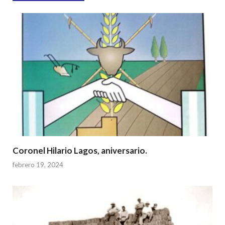
A
o
p
o
p
k
Coronel Hilario Lagos, aniversario.
febrero 19, 2024