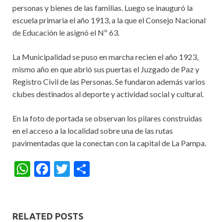
personas y bienes de las familias. Luego se inauguró la
escuela primaria el año 1913, a la que el Consejo Nacional
de Educación le asignó el Nº 63.
La Municipalidad se puso en marcha recien el año 1923,
mismo año en que abrió sus puertas el Juzgado de Paz y
Registro Civil de las Personas. Se fundaron además varios
clubes destinados al deporte y actividad social y cultural.
En la foto de portada se observan los pilares construidas
en el acceso a la localidad sobre una de las rutas
pavimentadas que la conectan con la capital de La Pampa.
W
F
T
S
h
ac
w
h
at
e
itt
ar
s
b
er
e
RELATED POSTS