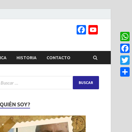
Facebook
YouTub
Channel
What
Face
ICA
HISTORIA
CONTACTO
Twitt
Share
¿QUIÉN SOY?