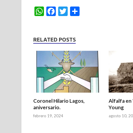
W
F
T
S
h
ac
w
h
at
e
itt
ar
s
b
er
e
RELATED POSTS
A
o
p
o
p
k
Coronel Hilario Lagos,
Alfalfa en
aniversario.
Young
febrero 19, 2024
agosto 10, 2