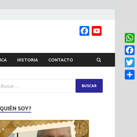
Facebook
YouTub
Channel
What
Face
ICA
HISTORIA
CONTACTO
Twitt
Share
¿QUIÉN SOY?