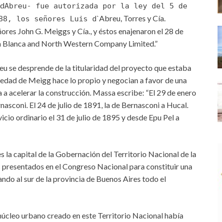
 d
Abreu- fue autorizada por la ley del 5 de
`Abreu, Torres y Cía.
88, los señores Luis d
ñores John G. Meiggs y Cía., y éstos enajenaron el 28 de
ía Blanca and North Western Company Limited.”
u se desprende de la titularidad del proyecto que estaba
edad de Meigg hace lo propio y negocian a favor de una
 a acelerar la construcción. Massa escribe: “El 29 de enero
asconi. El 24 de julio de 1891, la de Bernasconi a Hucal.
cio ordinario el 31 de julio de 1895 y desde Epu Pel a
la capital de la Gobernación del Territorio Nacional de la
presentados en el Congreso Nacional para constituir una
ndo al sur de la provincia de Buenos Aires todo el
núcleo urbano creado en este Territorio Nacional había