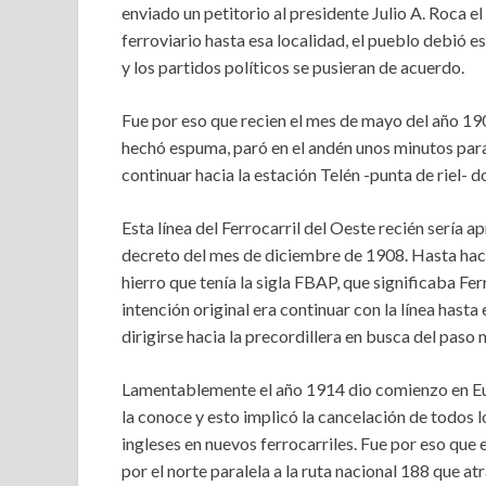
enviado un petitorio al presidente Julio A. Roca el
ferroviario hasta esa localidad, el pueblo debió e
y los partidos políticos se pusieran de acuerdo.
Fue por eso que recien el mes de mayo del año 190
hechó espuma, paró en el andén unos minutos para
continuar hacia la estación Telén -punta de riel- d
Esta línea del Ferrocarril del Oeste recién sería
decreto del mes de diciembre de 1908. Hasta hace 
hierro que tenía la sigla FBAP, que significaba Fe
intención original era continuar con la línea hasta
dirigirse hacia la precordillera en busca del paso 
Lamentablemente el año 1914 dio comienzo en Eu
la conoce y esto implicó la cancelación de todos 
ingleses en nuevos ferrocarriles. Fue por eso que e
por el norte paralela a la ruta nacional 188 que 