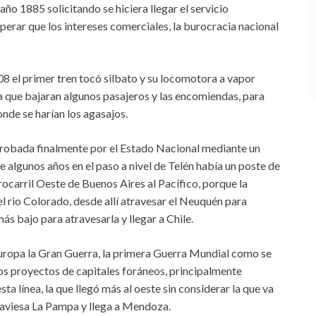
 año 1885 solicitando se hiciera llegar el servicio
sperar que los intereses comerciales, la burocracia nacional
8 el primer tren tocó silbato y su locomotora a vapor
 que bajaran algunos pasajeros y las encomiendas, para
onde se harían los agasajos.
 aprobada finalmente por el Estado Nacional mediante un
algunos años en el paso a nivel de Telén había un poste de
rrocarril Oeste de Buenos Aires al Pacífico, porque la
 el rio Colorado, desde allí atravesar el Neuquén para
más bajo para atravesarla y llegar a Chile.
ropa la Gran Guerra, la primera Guerra Mundial como se
los proyectos de capitales foráneos, principalmente
sta línea, la que llegó más al oeste sin considerar la que va
atraviesa La Pampa y llega a Mendoza.