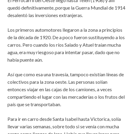
El Ferrocarril del Oeste llegó hasta Telén (1908) y allí
quedó definitivamente, porque la Guerra Mundial de 1914
desalentó las inversiones extranjeras.
Los primeros automotores llegaron a la zona a principios
de la década de 1920. De a poco fueron sustituyendo a los
carros. Pero cuando los ríos Salado y Atuel traían mucha
agua, era muy riesgoso para intentar pasar, dado que no
había puente aún.
Así que como esa una travesía, tampoco existían líneas de
colectivos para la zona oeste. Las personas solían
entonces viajar en las cajas de los camiones, a veces
compartiendo el lugar con las mercaderías o los frutos del
país que se transportaban.
Para ir en carro desde Santa Isabel hasta Victorica, solía
llevar varias semanas, sobre todo si se venía con mucha
carga como lienzos de lana. Había que llevar lonas para