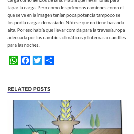
tapar la carga. Pero como los primeros camiones como el
que se ve en la imagen tenían poca potencia tampoco se
los podía cargar demasiado. Nótese que no tiene baranda
alta. Por eso había que llevar comida para la travesía, ropa
adecuada por los cambios climáticos y linternas o candiles
para las noches.
W
F
T
S
h
ac
w
h
at
e
itt
ar
s
b
er
e
RELATED POSTS
A
o
p
o
p
k