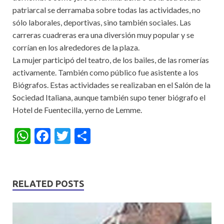
patriarcal se derramaba sobre todas las actividades, no
sólo laborales, deportivas, sino también sociales. Las
carreras cuadreras era una diversión muy popular y se
corrían en los alrededores de la plaza.
La mujer participó del teatro, de los bailes, de las romerías
activamente. También como público fue asistente a los
Biógrafos. Estas actividades se realizaban en el Salón de la
Sociedad Italiana, aunque también supo tener biógrafo el
Hotel de Fuentecilla, yerno de Lemme.
W
F
T
S
h
ac
w
h
at
e
itt
ar
s
b
er
e
RELATED POSTS
A
o
p
o